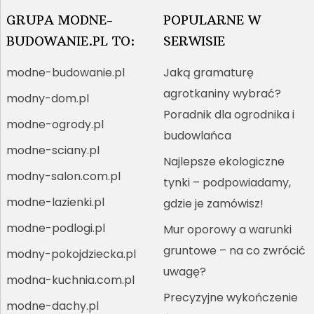
GRUPA MODNE-
POPULARNE W
BUDOWANIE.PL TO:
SERWISIE
modne-budowanie.pl
Jaką gramaturę
agrotkaniny wybrać?
modny-dom.pl
Poradnik dla ogrodnika i
modne-ogrody.pl
budowlańca
modne-sciany.pl
Najlepsze ekologiczne
modny-salon.com.pl
tynki – podpowiadamy,
modne-lazienki.pl
gdzie je zamówisz!
modne-podlogi.pl
Mur oporowy a warunki
gruntowe – na co zwrócić
modny-pokojdziecka.pl
uwagę?
modna-kuchnia.com.pl
Precyzyjne wykończenie
modne-dachy.pl