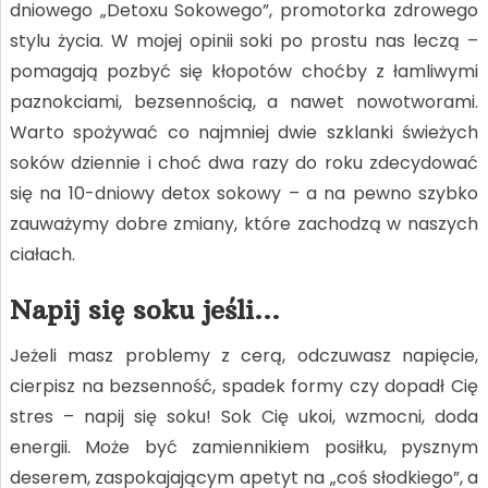
dniowego „Detoxu Sokowego”, promotorka zdrowego
stylu życia. W mojej opinii soki po prostu nas leczą –
pomagają pozbyć się kłopotów choćby z łamliwymi
paznokciami, bezsennością, a nawet nowotworami.
Warto spożywać co najmniej dwie szklanki świeżych
soków dziennie i choć dwa razy do roku zdecydować
się na 10-dniowy detox sokowy – a na pewno szybko
zauważymy dobre zmiany, które zachodzą w naszych
ciałach.
Napij się soku jeśli…
Jeżeli masz problemy z cerą, odczuwasz napięcie,
cierpisz na bezsenność, spadek formy czy dopadł Cię
stres – napij się soku! Sok Cię ukoi, wzmocni, doda
energii. Może być zamiennikiem posiłku, pysznym
deserem, zaspokajającym apetyt na „coś słodkiego”, a