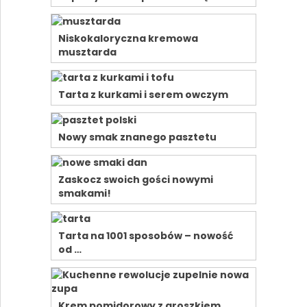
Niskokaloryczna kremowa
musztarda
Tarta z kurkami i serem owczym
Nowy smak znanego pasztetu
Zaskocz swoich gości nowymi
smakami!
Tarta na 1001 sposobów – nowość
od …
Krem pomidorowy z groszkiem