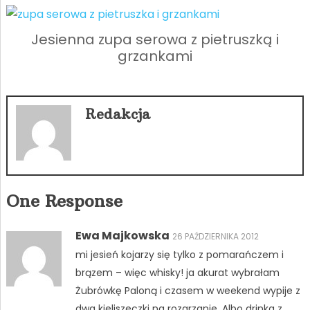
Jesienna zupa serowa z pietruszką i
grzankami
Redakcja
One Response
Ewa Majkowska
26 PAŹDZIERNIKA 2012
mi jesień kojarzy się tylko z pomarańczem i
brązem – więc whisky! ja akurat wybrałam
Żubrówkę Paloną i czasem w weekend wypije z
dwa kieliszeczki na rozgrzanie. Albo drinka z