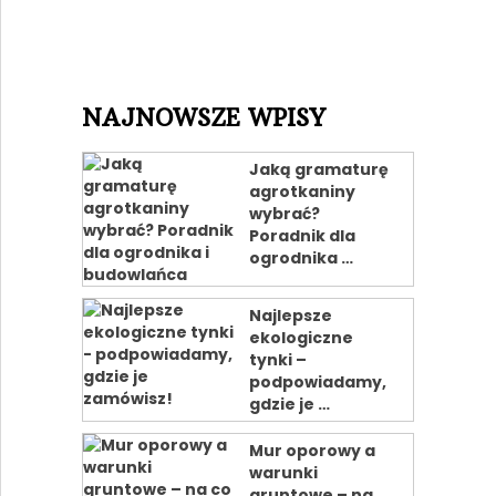
NAJNOWSZE WPISY
Jaką gramaturę
agrotkaniny
wybrać?
Poradnik dla
ogrodnika …
Najlepsze
ekologiczne
tynki –
podpowiadamy,
gdzie je …
Mur oporowy a
warunki
gruntowe – na …