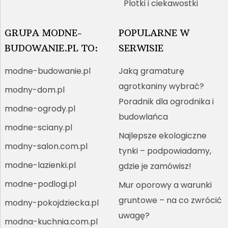
Plotki i ciekawostki
GRUPA MODNE-
POPULARNE W
BUDOWANIE.PL TO:
SERWISIE
modne-budowanie.pl
Jaką gramaturę
agrotkaniny wybrać?
modny-dom.pl
Poradnik dla ogrodnika i
modne-ogrody.pl
budowlańca
modne-sciany.pl
Najlepsze ekologiczne
modny-salon.com.pl
tynki – podpowiadamy,
modne-lazienki.pl
gdzie je zamówisz!
modne-podlogi.pl
Mur oporowy a warunki
gruntowe – na co zwrócić
modny-pokojdziecka.pl
uwagę?
modna-kuchnia.com.pl