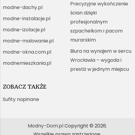
Precyzyjne wykończenie
modne-dachy.pl
ścian dzięki
modne-instalacje.pl
profesjonalnym
modne-izolacje.pl
szpachelkom i pacom
murarskim
modne-malowanie.pl
Biura na wynajem w sercu
modne-okna.com.pl
Wrocławia – wygoda i
modnemieszkania.pl
prestiż w jednym miejscu
ZOBACZ TAKŻE
Sufity napinane
Modny-Dom.pl
Copyright © 2026.
Wszelkie prawa zastrzeżone.