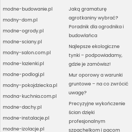
modne-budowanie.pl
Jaką gramaturę
agrotkaniny wybrać?
modny-dom.pl
Poradnik dla ogrodnika i
modne-ogrody.pl
budowlańca
modne-sciany.pl
Najlepsze ekologiczne
modny-salon.com.pl
tynki – podpowiadamy,
modne-lazienki.pl
gdzie je zamówisz!
modne-podlogi.pl
Mur oporowy a warunki
gruntowe – na co zwrócić
modny-pokojdziecka.pl
uwagę?
modna-kuchnia.com.pl
Precyzyjne wykończenie
modne-dachy.pl
ścian dzięki
modne-instalacje.pl
profesjonalnym
modne-izolacje.pl
szpachelkom i pacom