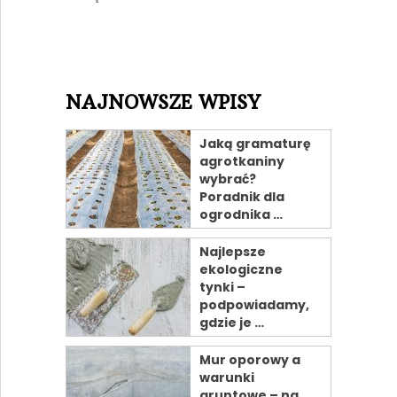
NAJNOWSZE WPISY
Jaką gramaturę
agrotkaniny
wybrać?
Poradnik dla
ogrodnika …
Najlepsze
ekologiczne
tynki –
podpowiadamy,
gdzie je …
Mur oporowy a
warunki
gruntowe – na …