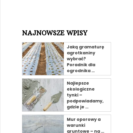
NAJNOWSZE WPISY
Jaką gramaturę
agrotkaniny
wybrać?
Poradnik dla
ogrodnika …
Najlepsze
ekologiczne
tynki –
podpowiadamy,
gdzie je …
Mur oporowy a
warunki
gruntowe – na …