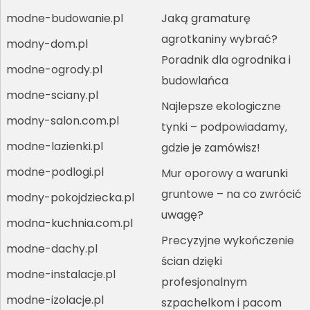
modne-budowanie.pl
Jaką gramaturę
agrotkaniny wybrać?
modny-dom.pl
Poradnik dla ogrodnika i
modne-ogrody.pl
budowlańca
modne-sciany.pl
Najlepsze ekologiczne
modny-salon.com.pl
tynki – podpowiadamy,
modne-lazienki.pl
gdzie je zamówisz!
modne-podlogi.pl
Mur oporowy a warunki
gruntowe – na co zwrócić
modny-pokojdziecka.pl
uwagę?
modna-kuchnia.com.pl
Precyzyjne wykończenie
modne-dachy.pl
ścian dzięki
modne-instalacje.pl
profesjonalnym
modne-izolacje.pl
szpachelkom i pacom