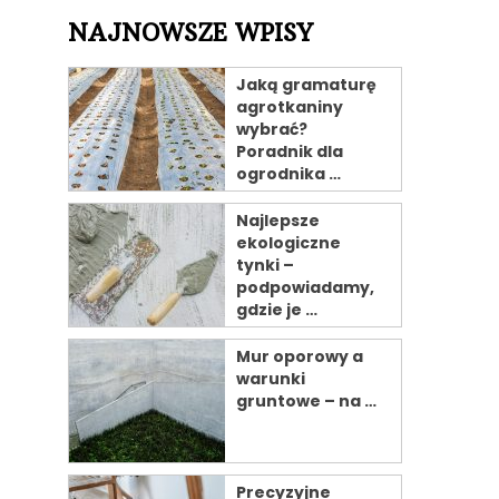
NAJNOWSZE WPISY
Jaką gramaturę
agrotkaniny
wybrać?
Poradnik dla
ogrodnika …
Najlepsze
ekologiczne
tynki –
podpowiadamy,
gdzie je …
Mur oporowy a
warunki
gruntowe – na …
Precyzyjne