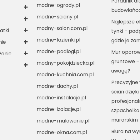
Poradnik dl
modne-ogrody.pl
budowlańc
modne-sciany.pl
Najlepsze e
modny-salon.com.pl
atki
tynki – po
modne-lazienki.pl
gdzie je za
nie
modne-podlogi.pl
Mur oporow
enie
gruntowe –
modny-pokojdziecka.pl
uwagę?
modna-kuchnia.com.pl
Precyzyjne
modne-dachy.pl
ścian dzięki
modne-instalacje.pl
profesjona
modne-izolacje.pl
szpachelko
murarskim
modne-malowanie.pl
Biura na w
modne-okna.com.pl