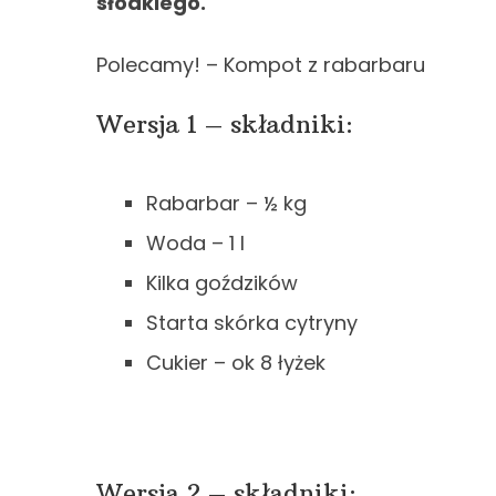
słodkiego.
Polecamy! – Kompot z rabarbaru
Wersja 1 – składniki:
Rabarbar – ½ kg
Woda – 1 l
Kilka goździków
Starta skórka cytryny
Cukier – ok 8 łyżek
Wersja 2 – składniki: