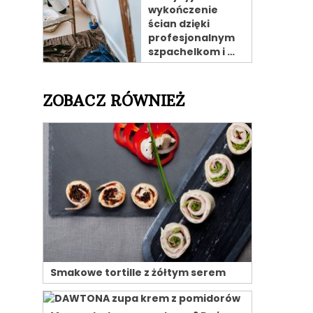
wykończenie
ścian dzięki
profesjonalnym
szpachelkom i …
ZOBACZ RÓWNIEŻ
Smakowe tortille z żółtym serem