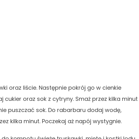
i oraz liście. Następnie pokrój go w cienkie
j cukier oraz sok z cytryny. Smaż przez kilka minut
znie puszczać sok. Do rabarbaru dodaj wodę,
zez kilka minut. Poczekaj aż napój wystygnie.
o kompotu świeże truskawki, miętę i kostki lodu.