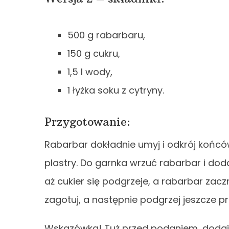
500 g rabarbaru,
150 g cukru,
1,5 l wody,
1 łyżka soku z cytryny.
Przygotowanie:
Rabarbar dokładnie umyj i odkrój końcówk
plastry. Do garnka wrzuć rabarbar i doda
aż cukier się podgrzeje, a rabarbar zac
zagotuj, a następnie podgrzej jeszcze pr
Wskazówka! Tuż przed podaniem, dodaj d