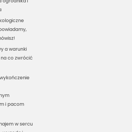
a ogrodnika i
a
kologiczne
dpowiadamy,
mówisz!
y a warunki
 na co zwrócić
 wykończenie
lnym
m i pacom
ynajem w sercu