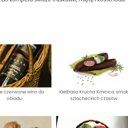
kie czerwone wino do
Kiełbasa Krucha Kmicica: sma
obiadu
szlacheckich czasów