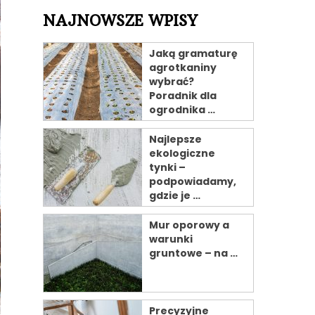
NAJNOWSZE WPISY
Jaką gramaturę
agrotkaniny
wybrać?
Poradnik dla
ogrodnika …
Najlepsze
ekologiczne
tynki –
podpowiadamy,
gdzie je …
Mur oporowy a
warunki
gruntowe – na …
Precyzyjne