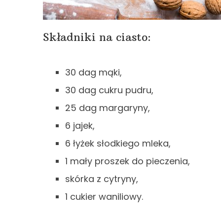
Składniki na ciasto:
30 dag mąki,
30 dag cukru pudru,
25 dag margaryny,
6 jajek,
6 łyżek słodkiego mleka,
1 mały proszek do pieczenia,
skórka z cytryny,
1 cukier waniliowy.