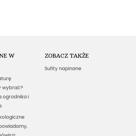
NE W
ZOBACZ TAKŻE
Sufity napinane
turę
y wybrać?
a ogrodnika i
a
kologiczne
dpowiadamy,
mówisz!