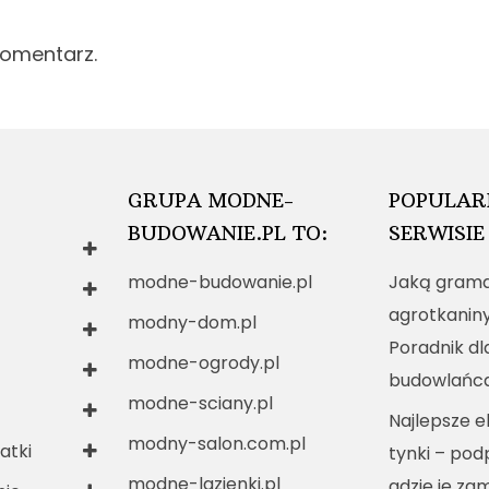
komentarz.
GRUPA MODNE-
POPULAR
BUDOWANIE.PL TO:
SERWISIE
modne-budowanie.pl
Jaką grama
agrotkanin
modny-dom.pl
Poradnik dl
modne-ogrody.pl
budowlańc
modne-sciany.pl
Najlepsze e
modny-salon.com.pl
atki
tynki – po
modne-lazienki.pl
gdzie je za