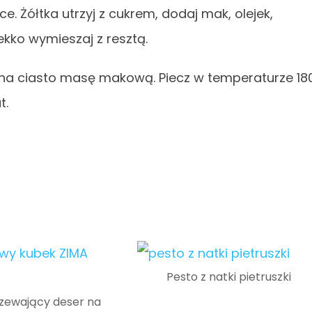
e. Żółtka utrzyj z cukrem, dodaj mak, olejek,
 lekko wymieszaj z resztą.
ż na ciasto masę makową. Piecz w temperaturze 18
t.
Pesto z natki pietruszki
zewający deser na