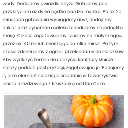
wody. Dodajemy gwiazdki anyżu. Gotujemy pod
przykryciem aż dynia będzie bardzo miękka. Po ok 20
minutach gotowania wyciągamy anyż, dodajemy
cukier oraz cynamon i całość blendujemy na jednolitą
masę. Całość zagotowujemy i dusimy na małym ogniu
przez ok. 40 minut, mieszając co kilka minut. Po tym
czasie zdejmujemy z ognia i przekładamy do słoiczków.
Aby wydłużyć termin do spożycia konfitury słoiczki
należy poddać pasteryzacji, zagotowując je. Podajemy
ją jako element słodkiego śniadania w towarzystwie
ciasta drożdżowego z kruszonką od Dan Cake.