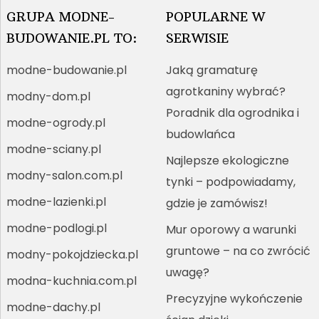
GRUPA MODNE-
POPULARNE W
BUDOWANIE.PL TO:
SERWISIE
modne-budowanie.pl
Jaką gramaturę
agrotkaniny wybrać?
modny-dom.pl
Poradnik dla ogrodnika i
modne-ogrody.pl
budowlańca
modne-sciany.pl
Najlepsze ekologiczne
modny-salon.com.pl
tynki – podpowiadamy,
modne-lazienki.pl
gdzie je zamówisz!
modne-podlogi.pl
Mur oporowy a warunki
gruntowe – na co zwrócić
modny-pokojdziecka.pl
uwagę?
modna-kuchnia.com.pl
Precyzyjne wykończenie
modne-dachy.pl