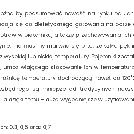
k można by podsumować nowość na rynku od Ja
adają się do dietetycznego gotowania na parze
potraw w piekarniku, a także przechowywania ich
nie, nie musimy martwić się o to, że szkło pękn
ysokiej lub niskiej temperatury. Pojemniki zosta
a, umożliwiającego stosowanie ich w temperatur
różnicę temperatury dochodzącą nawet do 120˚
ezbędnego są mniejsze od tradycyjnych nacz
, a dzięki temu – dużo wygodniejsze w użytkowan
: 0,3, 0,5 oraz 0,7 l.