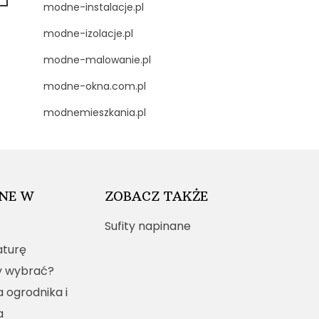
modne-instalacje.pl
modne-izolacje.pl
modne-malowanie.pl
modne-okna.com.pl
modnemieszkania.pl
NE W
ZOBACZ TAKŻE
Sufity napinane
turę
y wybrać?
a ogrodnika i
a