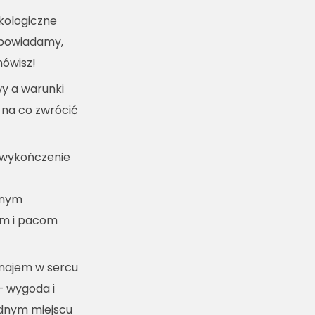
kologiczne
dpowiadamy,
mówisz!
y a warunki
 na co zwrócić
 wykończenie
lnym
m i pacom
ynajem w sercu
– wygoda i
ednym miejscu