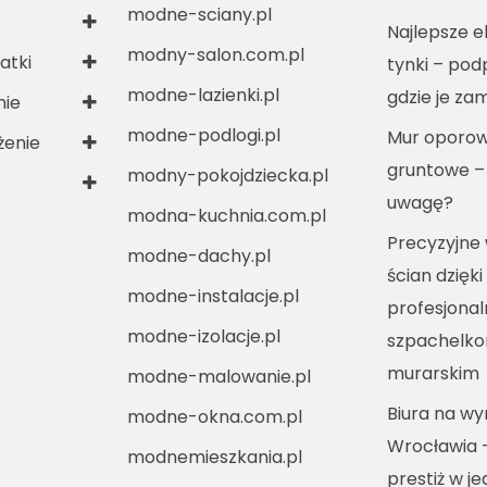
modne-sciany.pl
Najlepsze e
modny-salon.com.pl
atki
tynki – po
modne-lazienki.pl
gdzie je za
nie
modne-podlogi.pl
Mur oporow
enie
gruntowe –
modny-pokojdziecka.pl
uwagę?
modna-kuchnia.com.pl
Precyzyjne
modne-dachy.pl
ścian dzięki
modne-instalacje.pl
profesjona
modne-izolacje.pl
szpachelko
murarskim
modne-malowanie.pl
Biura na w
modne-okna.com.pl
Wrocławia 
modnemieszkania.pl
prestiż w j