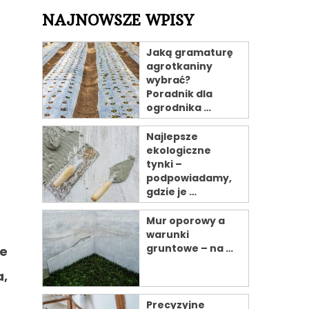
NAJNOWSZE WPISY
Jaką gramaturę
agrotkaniny
wybrać?
Poradnik dla
ogrodnika …
Najlepsze
ekologiczne
tynki –
podpowiadamy,
gdzie je …
Mur oporowy a
warunki
gruntowe – na …
e
,
Precyzyjne