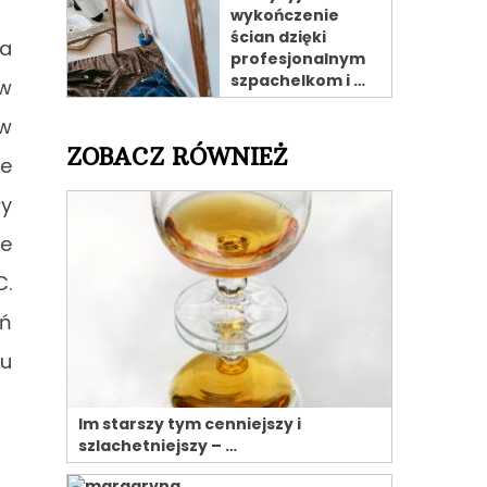
wykończenie
ścian dzięki
na
profesjonalnym
szpachelkom i …
 w
 w
ZOBACZ RÓWNIEŻ
ie
ły
ze
C.
yń
iu
Im starszy tym cenniejszy i
szlachetniejszy – …