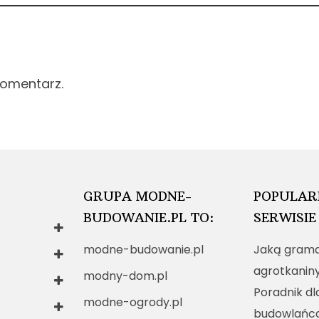
komentarz.
GRUPA MODNE-
POPULAR
BUDOWANIE.PL TO:
SERWISIE
modne-budowanie.pl
Jaką grama
agrotkanin
modny-dom.pl
Poradnik dl
modne-ogrody.pl
budowlańc