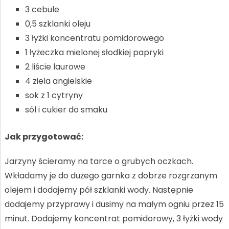
3 cebule
0,5 szklanki oleju
3 łyżki koncentratu pomidorowego
1 łyżeczka mielonej słodkiej papryki
2 liście laurowe
4 ziela angielskie
sok z 1 cytryny
sól i cukier do smaku
Jak przygotować:
Jarzyny ścieramy na tarce o grubych oczkach.
Wkładamy je do dużego garnka z dobrze rozgrzanym
olejem i dodajemy pół szklanki wody. Następnie
dodajemy przyprawy i dusimy na małym ogniu przez 15
minut. Dodajemy koncentrat pomidorowy, 3 łyżki wody