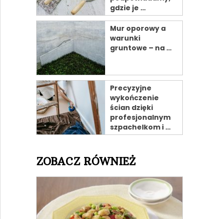
gdzie je …
Mur oporowy a
warunki
gruntowe – na …
Precyzyjne
wykończenie
ścian dzięki
profesjonalnym
szpachelkom i …
ZOBACZ RÓWNIEŻ