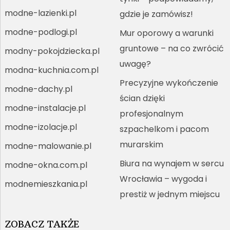
modne-lazienki.pl
gdzie je zamówisz!
modne-podlogi.pl
Mur oporowy a warunki
gruntowe – na co zwrócić
modny-pokojdziecka.pl
uwagę?
modna-kuchnia.com.pl
Precyzyjne wykończenie
modne-dachy.pl
ścian dzięki
modne-instalacje.pl
profesjonalnym
modne-izolacje.pl
szpachelkom i pacom
murarskim
modne-malowanie.pl
Biura na wynajem w sercu
modne-okna.com.pl
Wrocławia – wygoda i
modnemieszkania.pl
prestiż w jednym miejscu
ZOBACZ TAKŻE