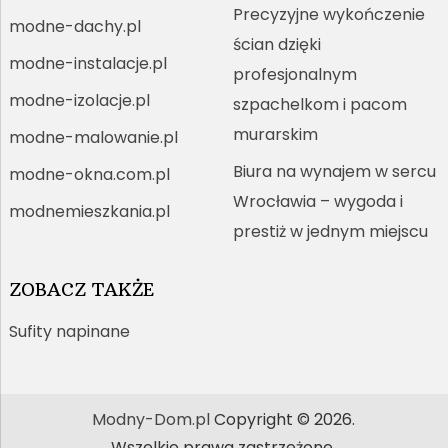
Precyzyjne wykończenie
modne-dachy.pl
ścian dzięki
modne-instalacje.pl
profesjonalnym
modne-izolacje.pl
szpachelkom i pacom
murarskim
modne-malowanie.pl
Biura na wynajem w sercu
modne-okna.com.pl
Wrocławia – wygoda i
modnemieszkania.pl
prestiż w jednym miejscu
ZOBACZ TAKŻE
Sufity napinane
Modny-Dom.pl
Copyright © 2026.
Wszelkie prawa zastrzeżone.