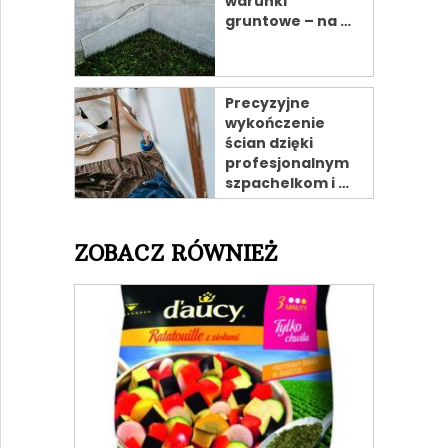
warunki
gruntowe – na …
Precyzyjne
wykończenie
ścian dzięki
profesjonalnym
szpachelkom i …
ZOBACZ RÓWNIEŻ