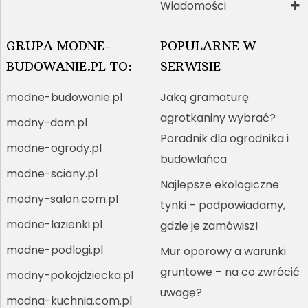
Wiadomości
GRUPA MODNE-
POPULARNE W
BUDOWANIE.PL TO:
SERWISIE
modne-budowanie.pl
Jaką gramaturę
agrotkaniny wybrać?
modny-dom.pl
Poradnik dla ogrodnika i
modne-ogrody.pl
budowlańca
modne-sciany.pl
Najlepsze ekologiczne
modny-salon.com.pl
tynki – podpowiadamy,
modne-lazienki.pl
gdzie je zamówisz!
modne-podlogi.pl
Mur oporowy a warunki
gruntowe – na co zwrócić
modny-pokojdziecka.pl
uwagę?
modna-kuchnia.com.pl