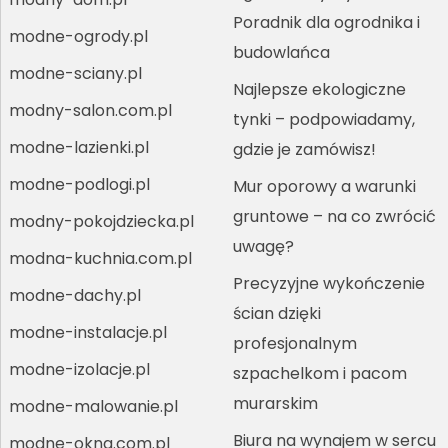
Poradnik dla ogrodnika i
modne-ogrody.pl
budowlańca
modne-sciany.pl
Najlepsze ekologiczne
modny-salon.com.pl
tynki – podpowiadamy,
modne-lazienki.pl
gdzie je zamówisz!
modne-podlogi.pl
Mur oporowy a warunki
gruntowe – na co zwrócić
modny-pokojdziecka.pl
uwagę?
modna-kuchnia.com.pl
Precyzyjne wykończenie
modne-dachy.pl
ścian dzięki
modne-instalacje.pl
profesjonalnym
modne-izolacje.pl
szpachelkom i pacom
murarskim
modne-malowanie.pl
Biura na wynajem w sercu
modne-okna.com.pl