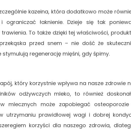
zczególnie kazeina, która dodatkowo może równi
i ograniczać łaknienie. Dzieje się tak poniew
awienia. To także dzięki tej właściwości, produk
 przekąska przed snem – nie dość że skuteczn
 stymulują regenerację mięśni, gdy śpimy.
apój, który korzystnie wpływa na nasze zdrowie 
dników odżywczych mleko, to również doskona
któw mlecznych może zapobiegać osteoporozie
utrzymaniu prawidłowej wagi i dobrej kondyc
 szeregiem korzyści dla naszego zdrowia, dlate