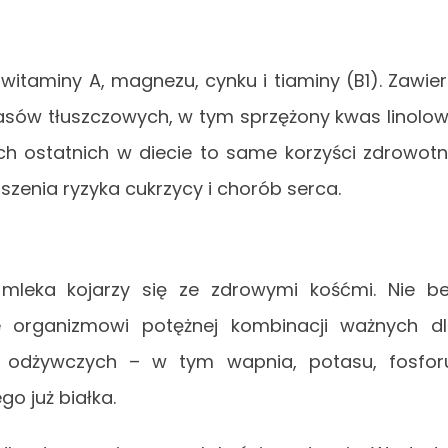
witaminy A, magnezu, cynku i tiaminy (B1). Zawie
kwasów tłuszczowych, w tym sprzężony kwas linolo
 ostatnich w diecie to same korzyści zdrowot
zenia ryzyka cukrzycy i chorób serca.
ie mleka kojarzy się ze zdrowymi kośćmi. Nie b
e organizmowi potężnej kombinacji ważnych d
 odżywczych – w tym wapnia, potasu, fosfor
o już białka.