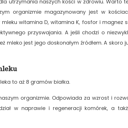
 dla utrzymania naszych kości w zdrowiu. Warto t
szym organizmie magazynowany jest w kościa
 w mleku witamina D, witamina K, fosfor i magnez 
ktywnego przyswajania. A jeśli chodzi o niezwyk
ież mleko jest jego doskonałym źródłem. A skoro j
mleku
mleka to aż 8 gramów białka.
w naszym organizmie. Odpowiada za wzrost i rozw
ział w naprawie i regeneracji komórek, a tak