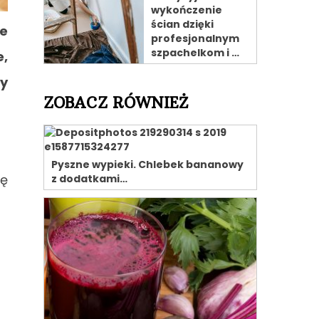
wykończenie
ścian dzięki
je
profesjonalnym
szpachelkom i …
e,
y
ZOBACZ RÓWNIEŻ
Pyszne wypieki. Chlebek bananowy
dę
z dodatkami…