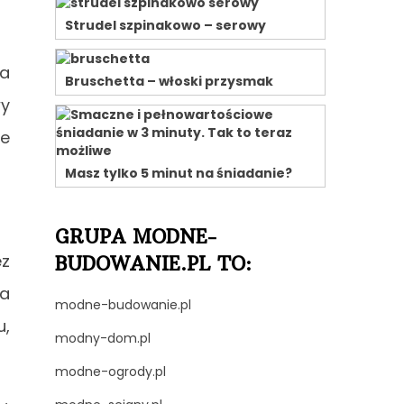
Strudel szpinakowo – serowy
ra
Bruschetta – włoski przysmak
wy
ne
Masz tylko 5 minut na śniadanie?
GRUPA MODNE-
ez
BUDOWANIE.PL TO:
la
modne-budowanie.pl
u,
modny-dom.pl
modne-ogrody.pl