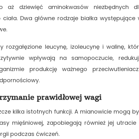
to aż dziewięć aminokwasów niezbędnych dl
 ciała. Dwa główne rodzaje białka występujące
we.
rozgałęzione leucynę, izoleucynę i walinę, któ
ozytywnie wpływają na samopoczucie, reduku
ganizmie produkcję ważnego przeciwutleniac
odpornościowy.
trzymanie prawidłowej wagi
ze kilka istotnych funkcji. A mianowicie mogą b
 mięśniowej, zapobiegają również jej utracie
rgii podczas ćwiczeń.