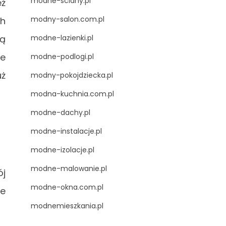
modne-sciany.pl
eż
modny-salon.com.pl
ch
modne-lazienki.pl
są
le
modne-podlogi.pl
uż
modny-pokojdziecka.pl
modna-kuchnia.com.pl
modne-dachy.pl
modne-instalacje.pl
modne-izolacje.pl
modne-malowanie.pl
ój
modne-okna.com.pl
że
modnemieszkania.pl