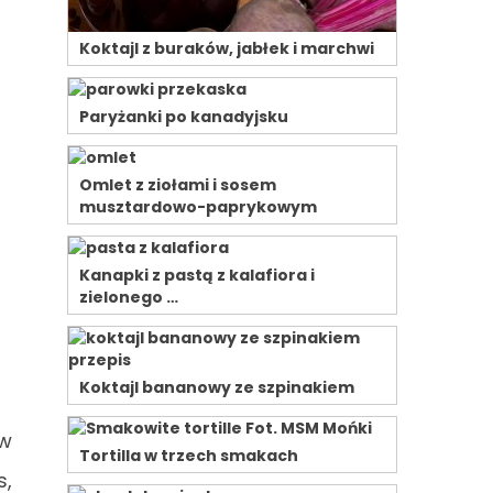
Koktajl z buraków, jabłek i marchwi
Paryżanki po kanadyjsku
Omlet z ziołami i sosem
musztardowo-paprykowym
Kanapki z pastą z kalafiora i
zielonego …
Koktajl bananowy ze szpinakiem
ów
Tortilla w trzech smakach
s,