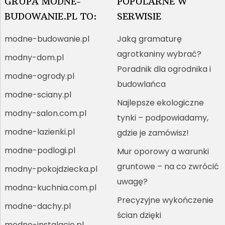
GRUPA MODNE-
POPULARNE W
BUDOWANIE.PL TO:
SERWISIE
modne-budowanie.pl
Jaką gramaturę
agrotkaniny wybrać?
modny-dom.pl
Poradnik dla ogrodnika i
modne-ogrody.pl
budowlańca
modne-sciany.pl
Najlepsze ekologiczne
modny-salon.com.pl
tynki – podpowiadamy,
modne-lazienki.pl
gdzie je zamówisz!
modne-podlogi.pl
Mur oporowy a warunki
gruntowe – na co zwrócić
modny-pokojdziecka.pl
uwagę?
modna-kuchnia.com.pl
Precyzyjne wykończenie
modne-dachy.pl
ścian dzięki
modne-instalacje.pl