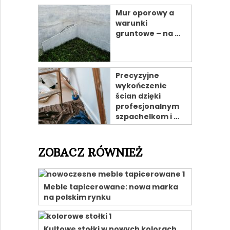
Mur oporowy a
warunki
gruntowe – na …
Precyzyjne
wykończenie
ścian dzięki
profesjonalnym
szpachelkom i …
ZOBACZ RÓWNIEŻ
Meble tapicerowane: nowa marka
na polskim rynku
Kultowe stołki w nowych kolorach