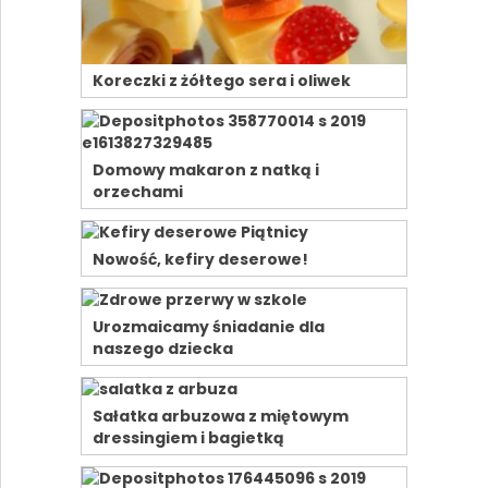
Koreczki z żółtego sera i oliwek
Domowy makaron z natką i
orzechami
Nowość, kefiry deserowe!
Urozmaicamy śniadanie dla
naszego dziecka
Sałatka arbuzowa z miętowym
dressingiem i bagietką