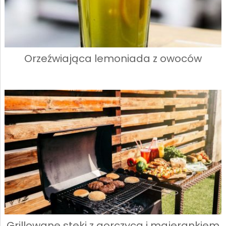
Orzeźwiająca lemoniada z owoców
Grillowane steki z gorczycą i majerankiem