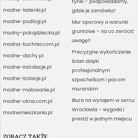
tynki – podpowiadamy,
modne-lazienki.pl
gdzie je zamówisz!
modne-podlogi.pl
Mur oporowy a warunki
gruntowe – na co zwrócić
modny-pokojdziecka.pl
uwagę?
modna-kuchnia.com.pl
Precyzyjne wykończenie
modne-dachy.pl
ścian dzięki
modne-instalacje.pl
profesjonalnym
modne-izolacje.pl
szpachelkom i pacom
murarskim
modne-malowanie.pl
Biura na wynajem w sercu
modne-okna.com.pl
Wrocławia – wygoda i
modnemieszkania.pl
prestiż w jednym miejscu
ZOBACZ TAKŻE