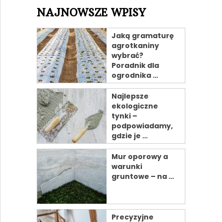
NAJNOWSZE WPISY
Jaką gramaturę
agrotkaniny
wybrać?
Poradnik dla
ogrodnika …
Najlepsze
ekologiczne
tynki –
podpowiadamy,
gdzie je …
Mur oporowy a
warunki
gruntowe – na …
Precyzyjne