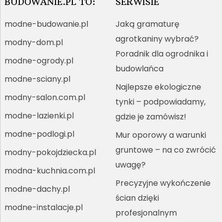
BUDOWANIE.PL TO:
SERWISIE
modne-budowanie.pl
Jaką gramaturę
agrotkaniny wybrać?
modny-dom.pl
Poradnik dla ogrodnika i
modne-ogrody.pl
budowlańca
modne-sciany.pl
Najlepsze ekologiczne
modny-salon.com.pl
tynki – podpowiadamy,
modne-lazienki.pl
gdzie je zamówisz!
modne-podlogi.pl
Mur oporowy a warunki
gruntowe – na co zwrócić
modny-pokojdziecka.pl
uwagę?
modna-kuchnia.com.pl
Precyzyjne wykończenie
modne-dachy.pl
ścian dzięki
modne-instalacje.pl
profesjonalnym