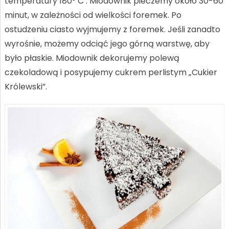
temperatury 180° C . Miodownik pieczemy około 30-60
minut, w zależności od wielkości foremek. Po
ostudzeniu ciasto wyjmujemy z foremek. Jeśli zanadto
wyrośnie, możemy odciąć jego górną warstwę, aby
było płaskie. Miodownik dekorujemy polewą
czekoladową i posypujemy cukrem perlistym „Cukier
Królewski”.