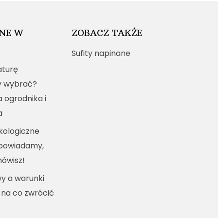
NE W
ZOBACZ TAKŻE
Sufity napinane
turę
y wybrać?
a ogrodnika i
a
kologiczne
dpowiadamy,
mówisz!
y a warunki
 na co zwrócić