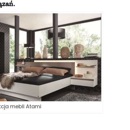
ązań.
kcja mebli Atami