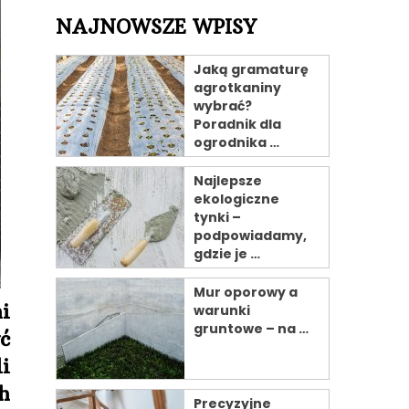
NAJNOWSZE WPISY
Jaką gramaturę
agrotkaniny
wybrać?
Poradnik dla
ogrodnika …
Najlepsze
ekologiczne
tynki –
podpowiadamy,
gdzie je …
Mur oporowy a
i
warunki
gruntowe – na …
ć
i
h
Precyzyjne