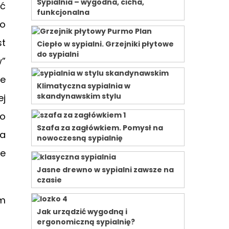
Sypialnia – wygodna, cicha,
ać
funkcjonalna
go
st
Ciepło w sypialni. Grzejniki płytowe
do sypialni
”
ne
Klimatyczna sypialnia w
skandynawskim stylu
ej
go
Szafa za zagłówkiem. Pomysł na
ia
nowoczesną sypialnię
ie
Jasne drewno w sypialni zawsze na
czasie
ym
Jak urządzić wygodną i
ergonomiczną sypialnię?