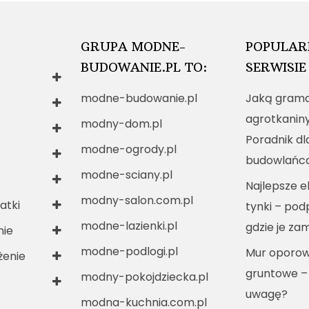
GRUPA MODNE-
POPULAR
BUDOWANIE.PL TO:
SERWISIE
modne-budowanie.pl
Jaką grama
agrotkanin
modny-dom.pl
Poradnik dl
modne-ogrody.pl
budowlańc
modne-sciany.pl
Najlepsze e
modny-salon.com.pl
atki
tynki – po
modne-lazienki.pl
gdzie je za
nie
modne-podlogi.pl
Mur oporow
enie
gruntowe –
modny-pokojdziecka.pl
uwagę?
modna-kuchnia.com.pl