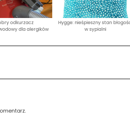
bry odkurzacz
Hygge: nieśpieszny stan błogośc
wodowy dla alergików
w sypialni
komentarz.