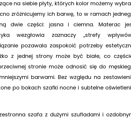
ące na siebie płyty, których kolor możemy wybr
ocno zróżnicujemy ich barwę, to w ramach jedne
ną dwie części: jasna i ciemna. Materac je
styka wezgłowia zaznaczy „strefy wpływów
iązanie pozawala zaspokoić potrzeby estetycz
ko z jednej strony może być białe, co części
 przeciwnej stronie może odnosić się do męskie
ciemniejszymi barwami. Bez względu na zestawien
one po bokach szafki nocne i subtelne oświetlen
przestronna szafa z dużymi szufladami i ozdobn