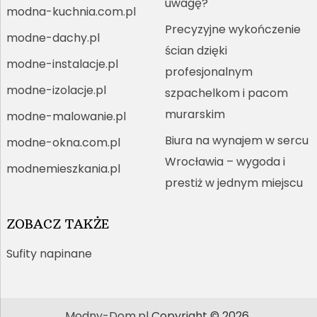
uwagę?
modna-kuchnia.com.pl
Precyzyjne wykończenie
modne-dachy.pl
ścian dzięki
modne-instalacje.pl
profesjonalnym
modne-izolacje.pl
szpachelkom i pacom
murarskim
modne-malowanie.pl
Biura na wynajem w sercu
modne-okna.com.pl
Wrocławia – wygoda i
modnemieszkania.pl
prestiż w jednym miejscu
ZOBACZ TAKŻE
Sufity napinane
Modny-Dom.pl
Copyright © 2026.