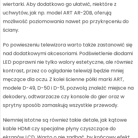
wiertarki. Aby dodatkowo go ułatwić, niektóre z
uchwytów, jak np. model ART AR-20B, oferują
możliwość poziomowania nawet po przykręceniu do
ściany.
Po powieszeniu telewizora warto także zastanowić się
nad dodatkowymi akcesoriami. Podświetlenie diodami
LED poprawni nie tylko walory estetyczne, ale również
kontrast, przez co oglądanie telewizji będzie mniej
męczące dla oczu. Z kolei ścienne półki marki ART,
modele D-49, D-50 i D-51, pozwolą znaleźć miejsce na
dekodery, odtwarzacze czy konsole do gier oraz w
sprytny sposób zamaskują wszystkie przewody.
Niemniej istotne są również takie detale, jak kątowe
kable HDMI czy specjalne płyny czyszczące do
ekranów LCD. Warto o nie zadbać, by końcowy efekt