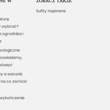
NE W
ZOBACZ TAKŻE
Sufity napinane
turę
y wybrać?
a ogrodnika i
a
kologiczne
dpowiadamy,
mówisz!
y a warunki
 na co zwrócić
 wykończenie