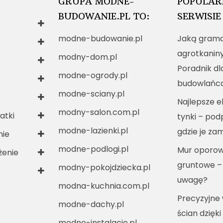
GRUPA MODNE-
POPULAR
BUDOWANIE.PL TO:
SERWISIE
modne-budowanie.pl
Jaką grama
agrotkanin
modny-dom.pl
Poradnik dl
modne-ogrody.pl
budowlańc
modne-sciany.pl
Najlepsze e
modny-salon.com.pl
atki
tynki – po
modne-lazienki.pl
gdzie je za
nie
modne-podlogi.pl
Mur oporow
enie
gruntowe –
modny-pokojdziecka.pl
uwagę?
modna-kuchnia.com.pl
Precyzyjne
modne-dachy.pl
ścian dzięki
modne-instalacje.pl