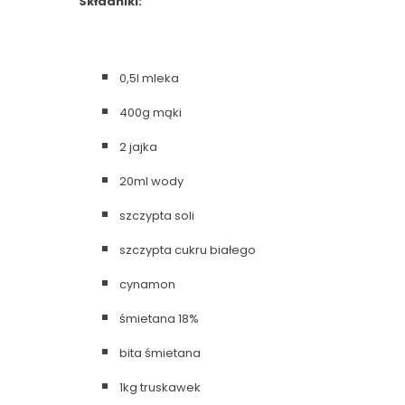
Składniki:
0,5l mleka
400g mąki
2 jajka
20ml wody
szczypta soli
szczypta cukru białego
cynamon
śmietana 18%
bita śmietana
1kg truskawek