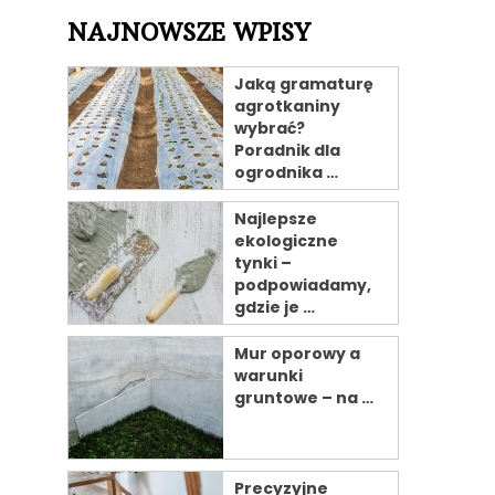
NAJNOWSZE WPISY
Jaką gramaturę
agrotkaniny
wybrać?
Poradnik dla
ogrodnika …
Najlepsze
ekologiczne
tynki –
podpowiadamy,
gdzie je …
Mur oporowy a
warunki
gruntowe – na …
Precyzyjne