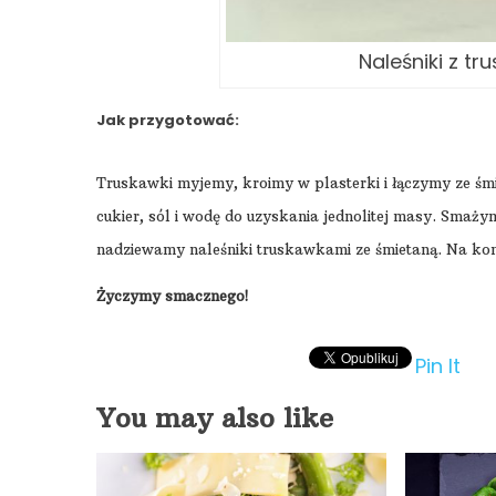
Naleśniki z t
Jak przygotować:
Truskawki myjemy, kroimy w plasterki i łączymy ze śmi
cukier, sól i wodę do uzyskania jednolitej masy. Smażym
nadziewamy naleśniki truskawkami ze śmietaną. Na ko
Życzymy smacznego!
Pin It
You may also like