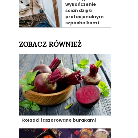
wykończenie
ścian dzięki
profesjonalnym
szpachelkom i …
ZOBACZ RÓWNIEŻ
Roladki faszerowane burakami