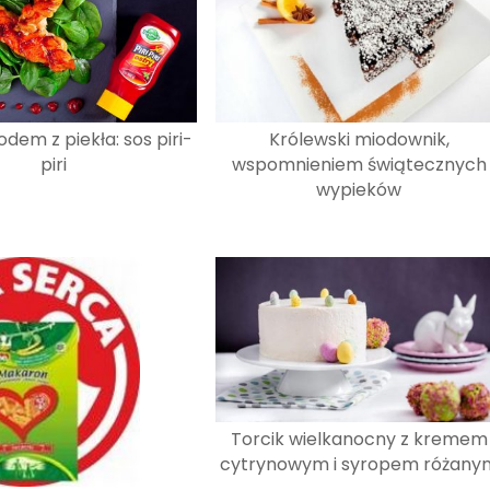
dem z piekła: sos piri-
Królewski miodownik,
piri
wspomnieniem świątecznych
wypieków
Torcik wielkanocny z kremem
cytrynowym i syropem różany