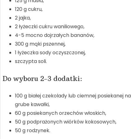
125 g masła,
I
120 g cukru,
2 jajka,
2 łyżeczki cukru waniliowego,
4-5 mocno dojrzałych bananów,
E
300 g mąki pszennej,
1 łyżeczka sody oczyszczonej,
szczypta soli.
Do wyboru 2-3 dodatki:
100 g białej czekolady lub ciemnej posiekanej na
grube kawałki,
60 g posiekanych orzechów włoskich,
50 g podprażonych wiórków kokosowych,
50 g rodzynek.