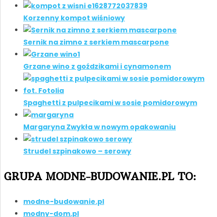
Korzenny kompot wiśniowy
Sernik na zimno z serkiem mascarpone
Grzane wino z goździkami i cynamonem
Spaghetti z pulpecikami w sosie pomidorowym
Margaryna Zwykła w nowym opakowaniu
Strudel szpinakowo – serowy
GRUPA MODNE-BUDOWANIE.PL TO:
modne-budowanie.pl
modny-dom.pl