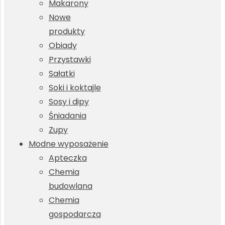
Makarony
Nowe
produkty
Obiady
Przystawki
Sałatki
Soki i koktajle
Sosy i dipy
Śniadania
Zupy
Modne wyposażenie
Apteczka
Chemia
budowlana
Chemia
gospodarcza