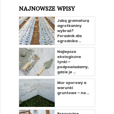
NAJNOWSZE WPISY
Jaką gramaturę
agrotkaniny
wybrać?
Poradnik dla
ogrodnika …
Najlepsze
ekologiczne
tynki –
podpowiadamy,
gdzie je …
Mur oporowy a
warunki
gruntowe – na …
Precyzyjne