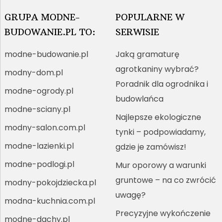
GRUPA MODNE-
POPULARNE W
BUDOWANIE.PL TO:
SERWISIE
modne-budowanie.pl
Jaką gramaturę
agrotkaniny wybrać?
modny-dom.pl
Poradnik dla ogrodnika i
modne-ogrody.pl
budowlańca
modne-sciany.pl
Najlepsze ekologiczne
modny-salon.com.pl
tynki – podpowiadamy,
modne-lazienki.pl
gdzie je zamówisz!
modne-podlogi.pl
Mur oporowy a warunki
gruntowe – na co zwrócić
modny-pokojdziecka.pl
uwagę?
modna-kuchnia.com.pl
Precyzyjne wykończenie
modne-dachy.pl