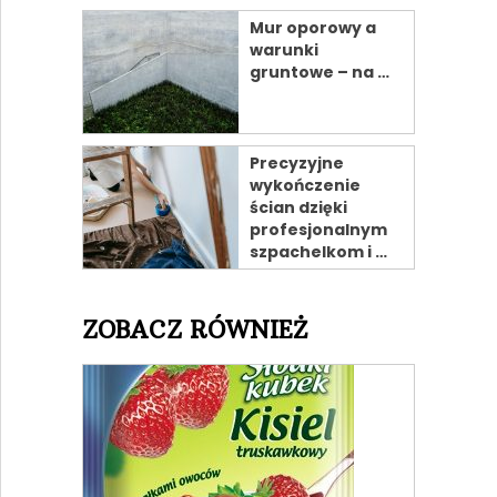
Mur oporowy a
warunki
gruntowe – na …
Precyzyjne
wykończenie
ścian dzięki
profesjonalnym
szpachelkom i …
ZOBACZ RÓWNIEŻ