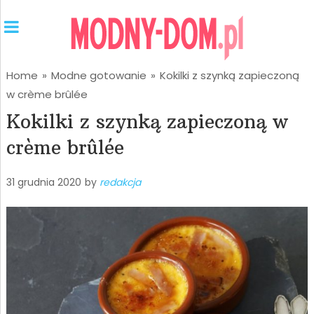
Home
»
Modne gotowanie
»
Kokilki z szynką zapieczoną
w crème brûlée
Kokilki z szynką zapieczoną w
crème brûlée
31 grudnia 2020
by
redakcja