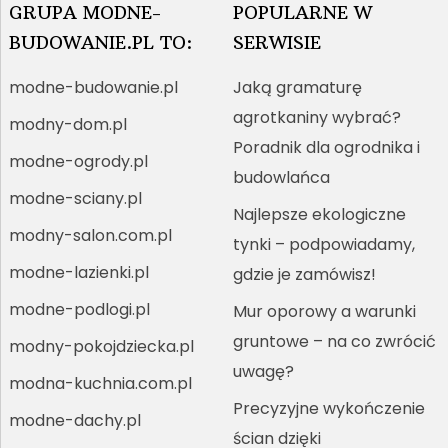
GRUPA MODNE-
POPULARNE W
BUDOWANIE.PL TO:
SERWISIE
modne-budowanie.pl
Jaką gramaturę
agrotkaniny wybrać?
modny-dom.pl
Poradnik dla ogrodnika i
modne-ogrody.pl
budowlańca
modne-sciany.pl
Najlepsze ekologiczne
modny-salon.com.pl
tynki – podpowiadamy,
modne-lazienki.pl
gdzie je zamówisz!
modne-podlogi.pl
Mur oporowy a warunki
gruntowe – na co zwrócić
modny-pokojdziecka.pl
uwagę?
modna-kuchnia.com.pl
Precyzyjne wykończenie
modne-dachy.pl
ścian dzięki