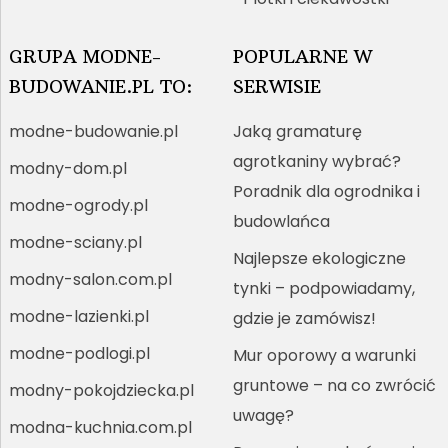
GRUPA MODNE-
POPULARNE W
BUDOWANIE.PL TO:
SERWISIE
modne-budowanie.pl
Jaką gramaturę
agrotkaniny wybrać?
modny-dom.pl
Poradnik dla ogrodnika i
modne-ogrody.pl
budowlańca
modne-sciany.pl
Najlepsze ekologiczne
modny-salon.com.pl
tynki – podpowiadamy,
modne-lazienki.pl
gdzie je zamówisz!
modne-podlogi.pl
Mur oporowy a warunki
gruntowe – na co zwrócić
modny-pokojdziecka.pl
uwagę?
modna-kuchnia.com.pl