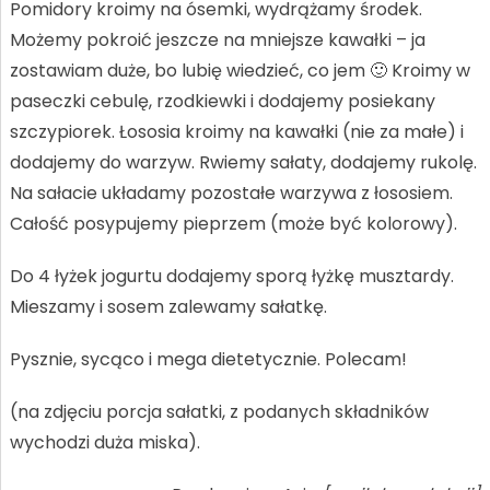
Pomidory kroimy na ósemki, wydrążamy środek.
Możemy pokroić jeszcze na mniejsze kawałki – ja
zostawiam duże, bo lubię wiedzieć, co jem 🙂 Kroimy w
paseczki cebulę, rzodkiewki i dodajemy posiekany
szczypiorek. Łososia kroimy na kawałki (nie za małe) i
dodajemy do warzyw. Rwiemy sałaty, dodajemy rukolę.
Na sałacie układamy pozostałe warzywa z łososiem.
Całość posypujemy pieprzem (może być kolorowy).
Do 4 łyżek jogurtu dodajemy sporą łyżkę musztardy.
Mieszamy i sosem zalewamy sałatkę.
Pysznie, sycąco i mega dietetycznie. Polecam!
(na zdjęciu porcja sałatki, z podanych składników
wychodzi duża miska).