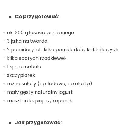
Co przygotować:
– ok. 200 g łososia wędzonego
– 3 jajka na twardo
– 2 pomidory lub kilka pomidorków koktailowych
– kilka sporych rzodkiewek
– 1 spora cebula
– szczypiorek
– różne sałaty (np. lodowa, rukola itp)
– mały gęsty naturalny jogurt
– musztarda, pieprz, koperek
Jak przygotować: