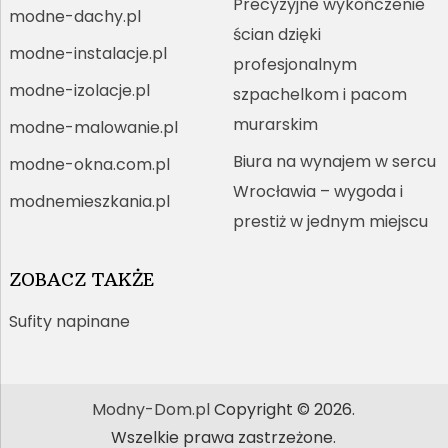
Precyzyjne wykończenie
modne-dachy.pl
ścian dzięki
modne-instalacje.pl
profesjonalnym
modne-izolacje.pl
szpachelkom i pacom
murarskim
modne-malowanie.pl
Biura na wynajem w sercu
modne-okna.com.pl
Wrocławia – wygoda i
modnemieszkania.pl
prestiż w jednym miejscu
ZOBACZ TAKŻE
Sufity napinane
Modny-Dom.pl
Copyright © 2026.
Wszelkie prawa zastrzeżone.