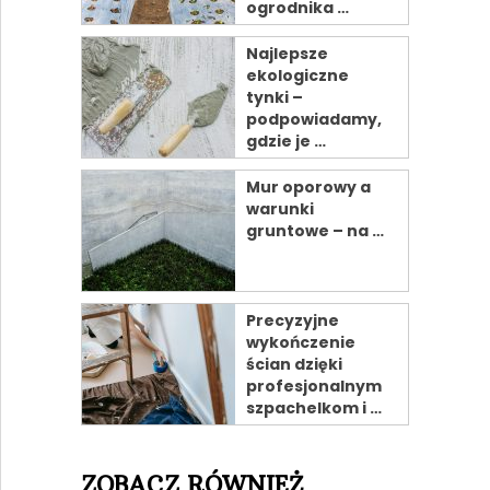
ogrodnika …
Najlepsze
ekologiczne
tynki –
podpowiadamy,
gdzie je …
Mur oporowy a
warunki
gruntowe – na …
Precyzyjne
wykończenie
ścian dzięki
profesjonalnym
szpachelkom i …
ZOBACZ RÓWNIEŻ