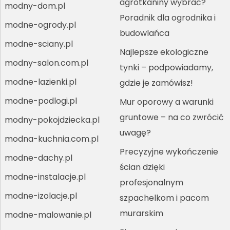
agrotkaniny wybrać?
modny-dom.pl
Poradnik dla ogrodnika i
modne-ogrody.pl
budowlańca
modne-sciany.pl
Najlepsze ekologiczne
modny-salon.com.pl
tynki – podpowiadamy,
modne-lazienki.pl
gdzie je zamówisz!
modne-podlogi.pl
Mur oporowy a warunki
gruntowe – na co zwrócić
modny-pokojdziecka.pl
uwagę?
modna-kuchnia.com.pl
Precyzyjne wykończenie
modne-dachy.pl
ścian dzięki
modne-instalacje.pl
profesjonalnym
modne-izolacje.pl
szpachelkom i pacom
murarskim
modne-malowanie.pl