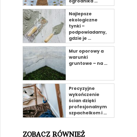
ogrodnika …
Najlepsze
ekologiczne
tynki –
podpowiadamy,
gdzie je …
Mur oporowy a
warunki
gruntowe – na …
Precyzyjne
wykończenie
ścian dzięki
profesjonalnym
szpachelkom i …
ZOBACZ RÓWNIEŻ