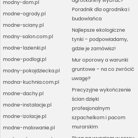
agrotkaniny wybrać?
modny-dom.pl
Poradnik dla ogrodnika i
modne-ogrody.pl
budowlańca
modne-sciany.pl
Najlepsze ekologiczne
modny-salon.com.pl
tynki – podpowiadamy,
modne-lazienki.pl
gdzie je zamówisz!
modne-podlogi.pl
Mur oporowy a warunki
gruntowe – na co zwrócić
modny-pokojdziecka.pl
uwagę?
modna-kuchnia.com.pl
Precyzyjne wykończenie
modne-dachy.pl
ścian dzięki
modne-instalacje.pl
profesjonalnym
modne-izolacje.pl
szpachelkom i pacom
murarskim
modne-malowanie.pl