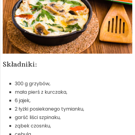
Składniki:
300 g grzybów,
mała pierś z kurczaka,
6 jajek,
2 łyżki posiekanego tymianku,
garść liści szpinaku,
ząbek czosnku,
cebula,