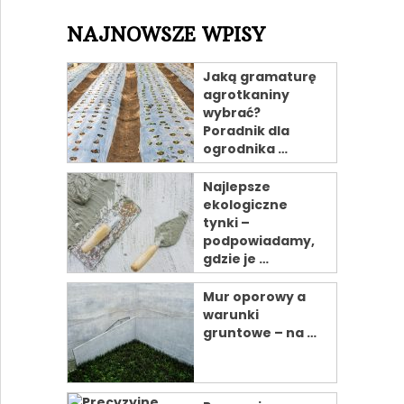
NAJNOWSZE WPISY
Jaką gramaturę
agrotkaniny
wybrać?
Poradnik dla
ogrodnika …
Najlepsze
ekologiczne
tynki –
podpowiadamy,
gdzie je …
Mur oporowy a
warunki
gruntowe – na …