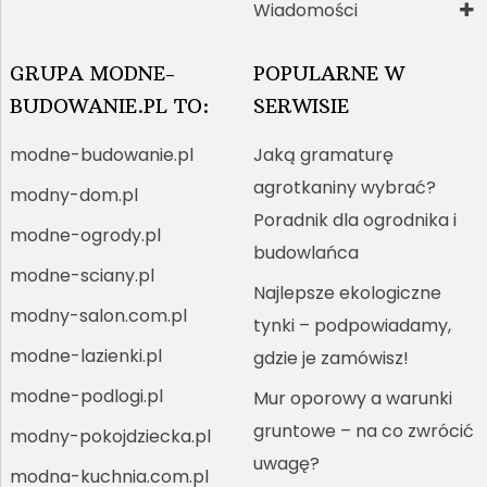
Wiadomości
GRUPA MODNE-
POPULARNE W
BUDOWANIE.PL TO:
SERWISIE
modne-budowanie.pl
Jaką gramaturę
agrotkaniny wybrać?
modny-dom.pl
Poradnik dla ogrodnika i
modne-ogrody.pl
budowlańca
modne-sciany.pl
Najlepsze ekologiczne
modny-salon.com.pl
tynki – podpowiadamy,
modne-lazienki.pl
gdzie je zamówisz!
modne-podlogi.pl
Mur oporowy a warunki
gruntowe – na co zwrócić
modny-pokojdziecka.pl
uwagę?
modna-kuchnia.com.pl