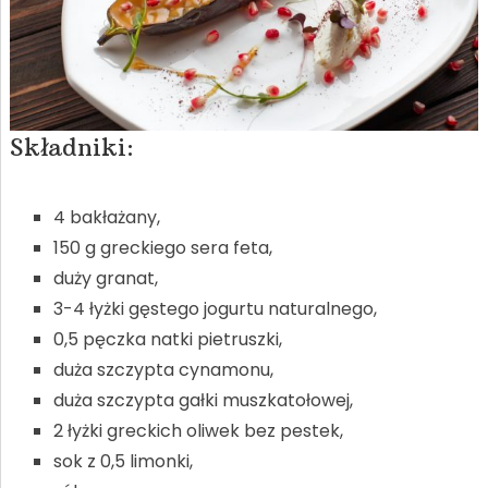
Składniki:
4 bakłażany,
150 g greckiego sera feta,
duży granat,
3-4 łyżki gęstego jogurtu naturalnego,
0,5 pęczka natki pietruszki,
duża szczypta cynamonu,
duża szczypta gałki muszkatołowej,
2 łyżki greckich oliwek bez pestek,
sok z 0,5 limonki,