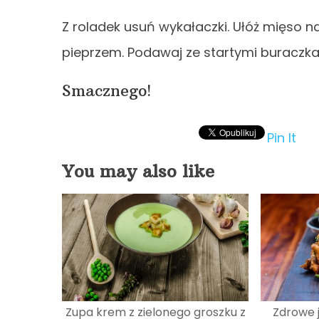
Z roladek usuń wykałaczki. Ułóż mięso 
pieprzem. Podawaj ze startymi buraczk
Smacznego!
Pin It
You may also like
Zupa krem z zielonego groszku z
Zdrowe 