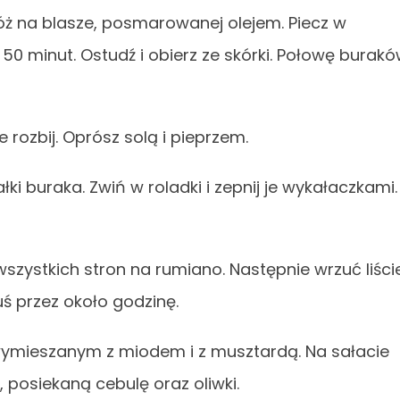
łóż na blasze, posmarowanej olejem. Piecz w
50 minut. Ostudź i obierz ze skórki. Połowę burak
e rozbij. Oprósz solą i pieprzem.
łki buraka. Zwiń w roladki i zepnij je wykałaczkami.
 wszystkich stron na rumiano. Następnie wrzuć liści
duś przez około godzinę.
wymieszanym z miodem i z musztardą. Na sałacie
, posiekaną cebulę oraz oliwki.