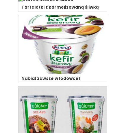
Tartaletki z karmelizowaną śliwką
Nabiał zawsze w lodówce!