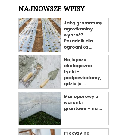
NAJNOWSZE WPISY
Jaką gramaturę
agrotkaniny
wybrać?
Poradnik dla
ogrodnika …
Najlepsze
ekologiczne
tynki –
podpowiadamy,
gdzie je …
Mur oporowy a
warunki
gruntowe – na …
Precyzyjne