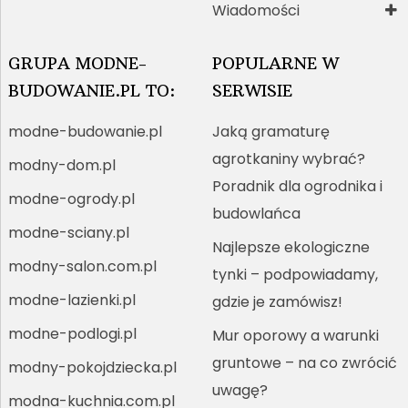
Wiadomości
GRUPA MODNE-
POPULARNE W
BUDOWANIE.PL TO:
SERWISIE
modne-budowanie.pl
Jaką gramaturę
agrotkaniny wybrać?
modny-dom.pl
Poradnik dla ogrodnika i
modne-ogrody.pl
budowlańca
modne-sciany.pl
Najlepsze ekologiczne
modny-salon.com.pl
tynki – podpowiadamy,
modne-lazienki.pl
gdzie je zamówisz!
modne-podlogi.pl
Mur oporowy a warunki
gruntowe – na co zwrócić
modny-pokojdziecka.pl
uwagę?
modna-kuchnia.com.pl