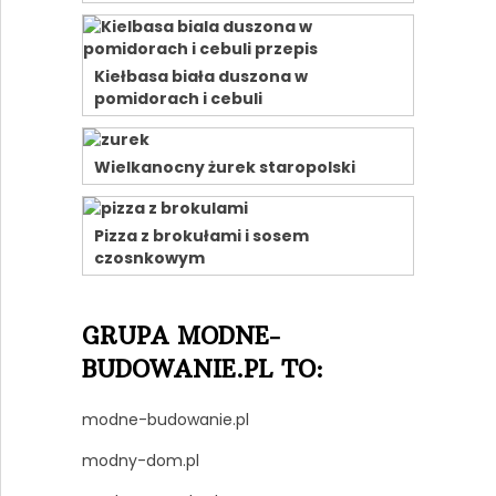
Kiełbasa biała duszona w
pomidorach i cebuli
Wielkanocny żurek staropolski
Pizza z brokułami i sosem
czosnkowym
GRUPA MODNE-
BUDOWANIE.PL TO:
modne-budowanie.pl
modny-dom.pl