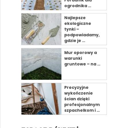
ogrodnika …
Najlepsze
ekologiczne
tynki –
podpowiadamy,
gdzie je …
Mur oporowy a
warunki
gruntowe – na …
Precyzyjne
wykończenie
ścian dzięki
profesjonalnym
szpachelkom i …