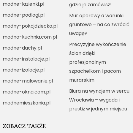
modne-lazienki.pl
gdzie je zamówisz!
modne-podlogi.pl
Mur oporowy a warunki
gruntowe – na co zwrócić
modny-pokojdziecka.pl
uwagę?
modna-kuchnia.com.pl
Precyzyjne wykończenie
modne-dachy.pl
ścian dzięki
modne-instalacje.pl
profesjonalnym
modne-izolacje.pl
szpachelkom i pacom
murarskim
modne-malowanie.pl
Biura na wynajem w sercu
modne-okna.com.pl
Wrocławia – wygoda i
modnemieszkania.pl
prestiż w jednym miejscu
ZOBACZ TAKŻE