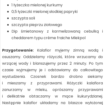
1 łyżeczka mielonej kurkumy
0,5 łyżeczki mielonej słodkiej papryki
szczypta soli
szczypta pieprzu ziołowego
Dip śmietanowy z karmelizowaną cebulką i
cheddarem typu crème fraiche Mlekpol
Przygotowanie:
Kalafior myjemy zimną wodą i
osuszamy. Oddzielamy różyczki, które wrzucamy do
wrzącej wody i blanszujemy przez 2 minuty. Po tym
czasie wyjmujemy je i odstawiamy do całkowitego
wystudzenia. Czosnek bardzo drobno siekamy
i mieszamy z przyprawami. Różyczki kalafiora
zanurzamy w mleku, oprószamy przyprawami
i delikatnie obtaczamy w mące kukurydzianej.
Następnie kalafior układamy na blaszce wyłożonej