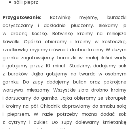
sól i pieprz
Przygotowanie:
Botwinkę myjemy, buraczki
oczyszczamy i dokładnie płuczemy. Siekamy je
w drobną kostkę. Botwinkę kroimy na mniejsze
kawałki. Ogórka obieramy i kroimy w kosteczkę,
rzodkiewkę myjemy i również drobno kroimy. W dużym
garnku zagotowujemy buraczki w małej ilości wody
i gotujemy przez 10 minut. Studzimy, dodajemy sok
z buraków. Jajka gotujemy na twardo w osobnym
garnku. Do zupy dodajemy bulion oraz pokrojone
warzywa, mieszamy. Wszystkie zioła drobno kroimy
i dorzucamy do garnka. Jajka obieramy ze skorupek
i kroimy na pół. Chłodnik doprawiamy do smaku solą
i pieprzem. W razie potrzeby można dodać sok
z cytryny i cukier. Do zupy dolewamy śmietankę