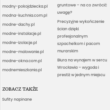
gruntowe – na co zwrócić
modny-pokojdziecka.pl
uwagę?
modna-kuchnia.com.pl
Precyzyjne wykończenie
modne-dachy.pl
ścian dzięki
modne-instalacje.pl
profesjonalnym
modne-izolacje.pl
szpachelkom i pacom
murarskim
modne-malowanie.pl
Biura na wynajem w sercu
modne-okna.com.pl
Wrocławia – wygoda i
modnemieszkania.pl
prestiż w jednym miejscu
ZOBACZ TAKŻE
Sufity napinane