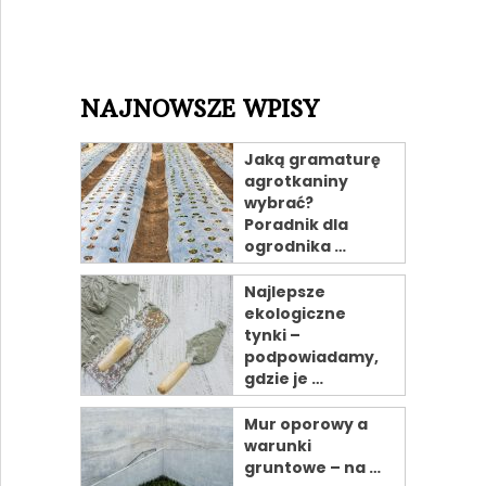
NAJNOWSZE WPISY
Jaką gramaturę
agrotkaniny
wybrać?
Poradnik dla
ogrodnika …
Najlepsze
ekologiczne
tynki –
podpowiadamy,
gdzie je …
Mur oporowy a
warunki
gruntowe – na …