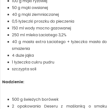
100 g mąki ryżowej
50 g mąki owsianej
40 g mąki ziemniaczanej
0,5 łyżeczki proszku do pieczenia
150 ml wody mocno gazowanej
250 ml mleka Łaciatego 3,2%
40 g masła extra Łaciatego + łyżeczka masła do
smażenia
4 duże jajka
1 łyżeczka cukru pudru
szczypta soli
Nadzienie:
500 g świeżych borówek
2 opakowania Deseru z maślanką o smaku