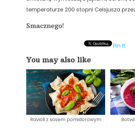
temperaturze 200 stopni Celsjusza prze
Smacznego!
Pin It
You may also like
Ravioli z sosem pomidorowym
Botwi