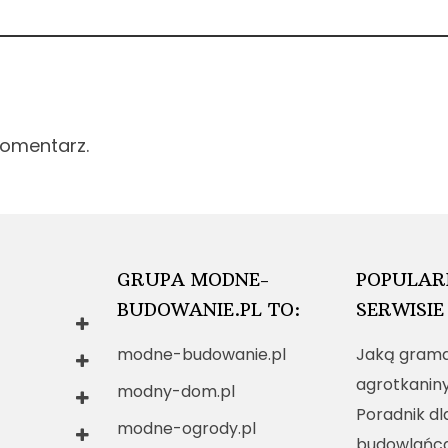
komentarz.
GRUPA MODNE-
POPULAR
BUDOWANIE.PL TO:
SERWISIE
modne-budowanie.pl
Jaką grama
agrotkanin
modny-dom.pl
Poradnik dl
modne-ogrody.pl
budowlańc