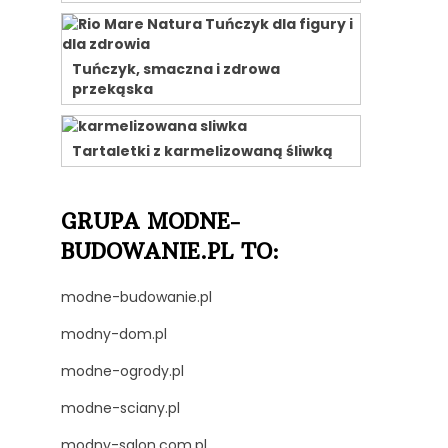
Tuńczyk, smaczna i zdrowa
przekąska
Tartaletki z karmelizowaną śliwką
GRUPA MODNE-
BUDOWANIE.PL TO:
modne-budowanie.pl
modny-dom.pl
modne-ogrody.pl
modne-sciany.pl
modny-salon.com.pl