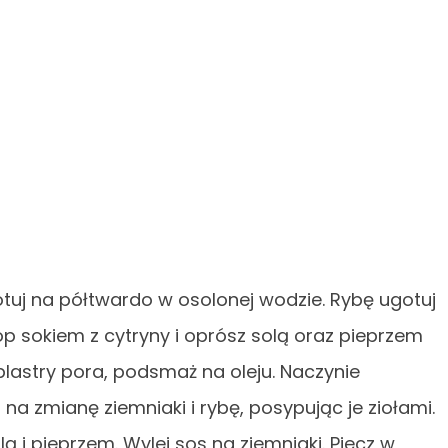
Ugotuj na półtwardo w osolonej wodzie. Rybę ugotuj
rop sokiem z cytryny i oprósz solą oraz pieprzem
lastry pora, podsmaż na oleju. Naczynie
a zmianę ziemniaki i rybę, posypując je ziołami.
ą i pieprzem. Wylej sos na ziemniaki. Piecz w