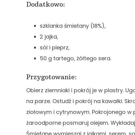
Dodatkowo:
szklanka śmietany (18%),
2 jajka,
sól i pieprz,
50 g tartego, żółtego sera.
Przygotowanie:
Obierz ziemniaki i pokrój je w plastry. 
na parze. Ostudź i pokrój na kawałki. Sk
ziołowym i cytrynowym. Pokrojonego w p
żaroodporne posmaruj olejem. Wykładaj n
Śmietanę wymieszaj z jajkami, serem, sol