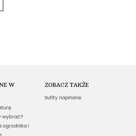
NE W
ZOBACZ TAKŻE
Sufity napinane
turę
y wybrać?
a ogrodnika i
a