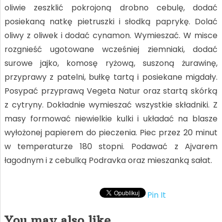
oliwie zeszklić pokrojoną drobno cebulę, dodać
posiekaną natkę pietruszki i słodką paprykę. Dolać
oliwy z oliwek i dodać cynamon. Wymieszać. W misce
rozgnieść ugotowane wcześniej ziemniaki, dodać
surowe jajko, komosę ryżową, suszoną żurawinę,
przyprawy z patelni, bułkę tartą i posiekane migdały.
Posypać przyprawą Vegeta Natur oraz startą skórką
z cytryny. Dokładnie wymieszać wszystkie składniki. Z
masy formować niewielkie kulki i układać na blasze
wyłożonej papierem do pieczenia. Piec przez 20 minut
w temperaturze 180 stopni. Podawać z Ajvarem
łagodnym i z cebulką Podravka oraz mieszanką sałat.
Pin It
You may also like