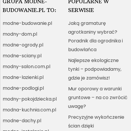
GRUPA MODNE-
POPULARNE W
BUDOWANIE.PL TO:
SERWISIE
modne-budowanie.pl
Jaką gramaturę
agrotkaniny wybrać?
modny-dom.pl
Poradnik dla ogrodnika i
modne-ogrody.pl
budowlańca
modne-sciany.pl
Najlepsze ekologiczne
modny-salon.com.pl
tynki – podpowiadamy,
modne-lazienki.pl
gdzie je zamówisz!
modne-podlogi.pl
Mur oporowy a warunki
gruntowe – na co zwrócić
modny-pokojdziecka.pl
uwagę?
modna-kuchnia.com.pl
Precyzyjne wykończenie
modne-dachy.pl
ścian dzięki