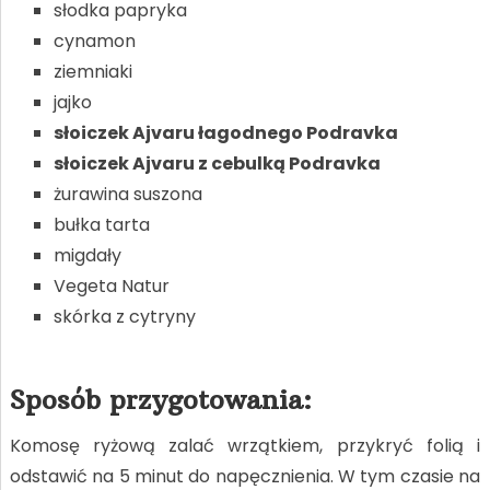
słodka papryka
cynamon
ziemniaki
jajko
słoiczek Ajvaru łagodnego Podravka
słoiczek Ajvaru z cebulką Podravka
żurawina suszona
bułka tarta
migdały
Vegeta Natur
skórka z cytryny
Sposób przygotowania:
Komosę ryżową zalać wrzątkiem, przykryć folią i
odstawić na 5 minut do napęcznienia. W tym czasie na