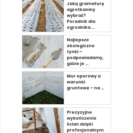
Jaką gramaturę
agrotkaniny
wybrać?
Poradnik dla
ogrodnika …
Najlepsze
ekologiczne
tynki –
podpowiadamy,
gdzie je …
Mur oporowy a
warunki
gruntowe – na …
Precyzyjne
wykończenie
ścian dzięki
profesjonalnym