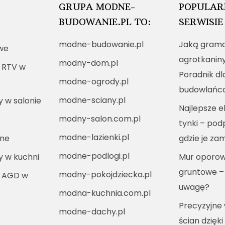
GRUPA MODNE-
POPULAR
BUDOWANIE.PL TO:
SERWISIE
modne-budowanie.pl
Jaką grama
we
agrotkanin
modny-dom.pl
 RTV w
Poradnik dl
modne-ogrody.pl
budowlańc
modne-sciany.pl
y w salonie
Najlepsze e
modny-salon.com.pl
tynki – po
modne-lazienki.pl
nne
gdzie je za
modne-podlogi.pl
ny w kuchni
Mur oporow
gruntowe –
modny-pokojdziecka.pl
i AGD w
uwagę?
modna-kuchnia.com.pl
Precyzyjne
modne-dachy.pl
ścian dzięki