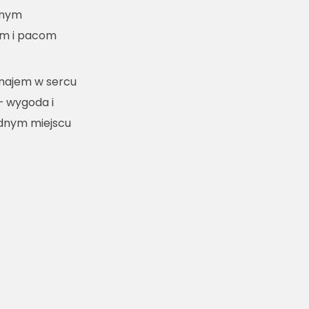
lnym
m i pacom
ynajem w sercu
– wygoda i
ednym miejscu