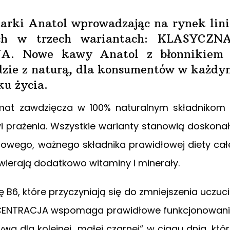
marki Anatol wprowadzając na rynek lini
ych w trzech wariantach: KLASYCZNA
 Nowe kawy Anatol z błonnikiem 
dzie z naturą, dla konsumentów w każdy
ku życia.
mat zawdzięcza w 100% naturalnym składnikom
wi prażenia. Wszystkie warianty stanowią doskona
owego, ważnego składnika prawidłowej diety cał
ierają dodatkowo witaminy i minerały.
B6, które przyczyniają się do zmniejszenia uczuc
ONCENTRACJA wspomaga prawidłowe funkcjonowan
a dla kolejnej „małej czarnej“ w ciągu dnia, któ