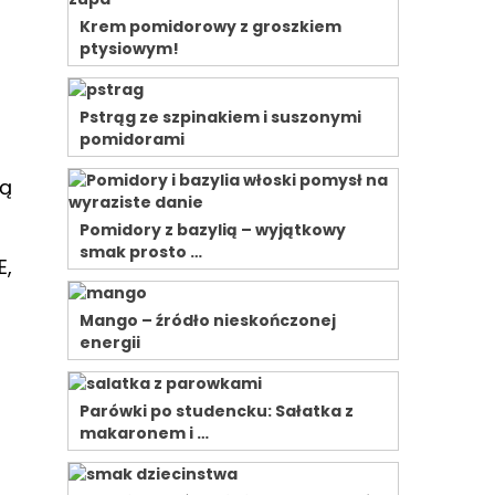
Krem pomidorowy z groszkiem
ptysiowym!
Pstrąg ze szpinakiem i suszonymi
pomidorami
ną
Pomidory z bazylią – wyjątkowy
smak prosto …
E,
Mango – źródło nieskończonej
energii
Parówki po studencku: Sałatka z
makaronem i …