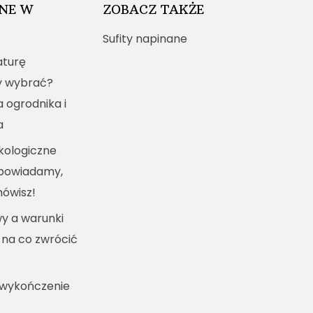
NE W
ZOBACZ TAKŻE
Sufity napinane
turę
y wybrać?
a ogrodnika i
a
kologiczne
dpowiadamy,
mówisz!
y a warunki
 na co zwrócić
 wykończenie