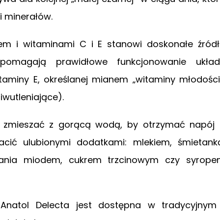
i minerałów.
em i witaminami C i E stanowi doskonałe źród
pomagają prawidłowe funkcjonowanie układ
taminy E, określanej mianem „witaminy młodości
wutleniające).
y zmieszać z gorącą wodą, by otrzymać napój
ić ulubionymi dodatkami: mlekiem, śmietank
nania miodem, cukrem trzcinowym czy syrop
natol Delecta jest dostępna w tradycyjnym