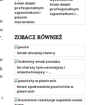
ścian dzięki
profesjonalnym
szpachelkom i …
ło
u
ZOBACZ RÓWNIEŻ
“,
Smak włoskiej riwiery
 o
ą,
Im starszy tym cenniejszy i
szlachetniejszy – …
em
Nowe opakowania pasztetów w
plastrach
 i