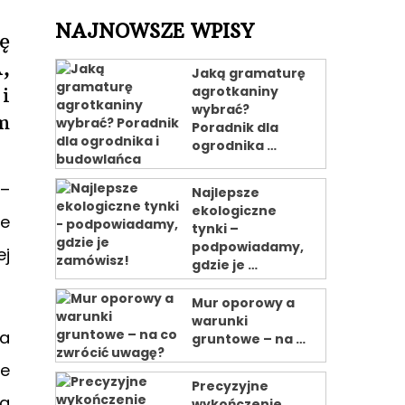
NAJNOWSZE WPISY
ę
,
Jaką gramaturę
i
agrotkaniny
wybrać?
m
Poradnik dla
ogrodnika …
 –
Najlepsze
ekologiczne
łe
tynki –
podpowiadamy,
ej
gdzie je …
Mur oporowy a
warunki
ia
gruntowe – na …
ie
Precyzyjne
ra
wykończenie