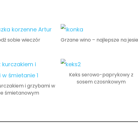
ódź sobie wieczór
Grzane wino – najlepsze na jesi
Keks serowo-paprykowy z
sosem czosnkowym
urczakiem i grzybami w
ie śmietanowym