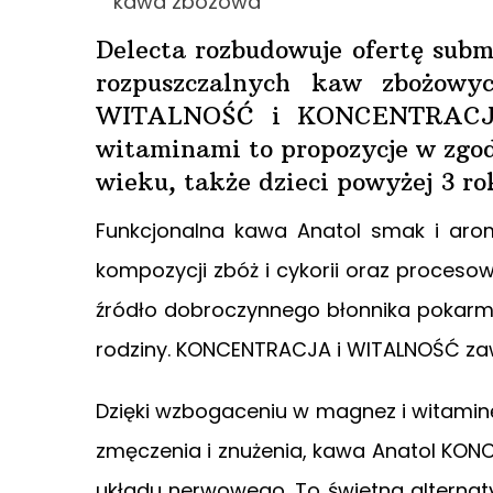
Delecta rozbudowuje ofertę sub
rozpuszczalnych kaw zbożow
WITALNOŚĆ i KONCENTRACJA.
witaminami to propozycje w zgo
wieku, także dzieci powyżej 3 ro
Funkcjonalna kawa Anatol smak i aro
kompozycji zbóż i cykorii oraz proceso
źródło dobroczynnego błonnika pokarm
rodziny. KONCENTRACJA i WITALNOŚĆ zaw
Dzięki wzbogaceniu w magnez i witaminę 
zmęczenia i znużenia, kawa Anatol K
układu nerwowego. To świetna alternatyw