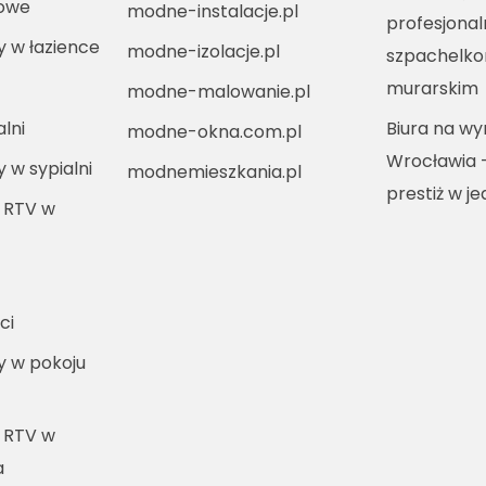
kowe
modne-instalacje.pl
profesjona
ny w łazience
modne-izolacje.pl
szpachelko
murarskim
modne-malowanie.pl
lni
Biura na w
modne-okna.com.pl
Wrocławia 
y w sypialni
modnemieszkania.pl
prestiż w j
 RTV w
ci
ny w pokoju
 RTV w
a