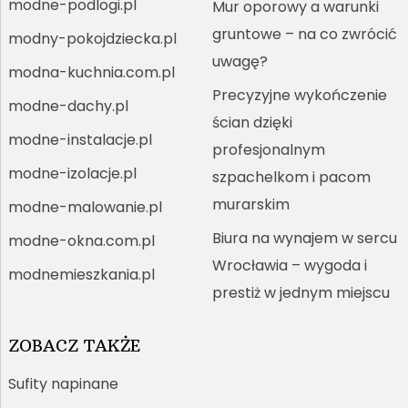
modne-podlogi.pl
Mur oporowy a warunki
gruntowe – na co zwrócić
modny-pokojdziecka.pl
uwagę?
modna-kuchnia.com.pl
Precyzyjne wykończenie
modne-dachy.pl
ścian dzięki
modne-instalacje.pl
profesjonalnym
modne-izolacje.pl
szpachelkom i pacom
murarskim
modne-malowanie.pl
Biura na wynajem w sercu
modne-okna.com.pl
Wrocławia – wygoda i
modnemieszkania.pl
prestiż w jednym miejscu
ZOBACZ TAKŻE
Sufity napinane