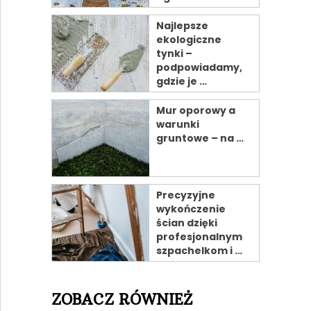
Najlepsze
ekologiczne
tynki –
podpowiadamy,
gdzie je …
Mur oporowy a
warunki
gruntowe – na …
Precyzyjne
wykończenie
ścian dzięki
profesjonalnym
szpachelkom i …
ZOBACZ RÓWNIEŻ