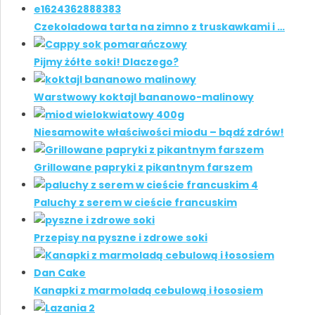
Czekoladowa tarta na zimno z truskawkami i …
Pijmy żółte soki! Dlaczego?
Warstwowy koktajl bananowo-malinowy
Niesamowite właściwości miodu – bądź zdrów!
Grillowane papryki z pikantnym farszem
Paluchy z serem w cieście francuskim
Przepisy na pyszne i zdrowe soki
Kanapki z marmoladą cebulową i łososiem