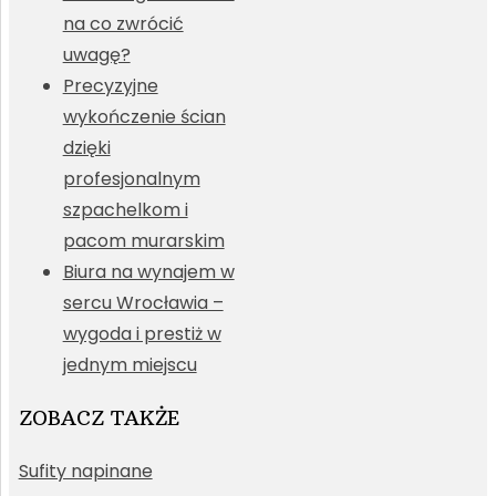
na co zwrócić
uwagę?
Precyzyjne
wykończenie ścian
dzięki
profesjonalnym
szpachelkom i
pacom murarskim
Biura na wynajem w
sercu Wrocławia –
wygoda i prestiż w
jednym miejscu
ZOBACZ TAKŻE
Sufity napinane