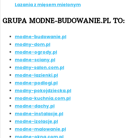
Lazania z mięsem mielonym
GRUPA MODNE-BUDOWANIE.PL TO:
modne-budowanie.pl
modny-dom.pl
modne-ogrody.pl
modne-sciany.pl
modny-salon.com.pl
modne-lazienki.pl
modne-podlogi.pl
modny-pokojdziecka.pl
modna-kuchnia.com.pl
modne-dachy.pl
modne-instalacje.pl
modne-izolacje.pl
modne-malowanie.pl
modne-okna.com.pl