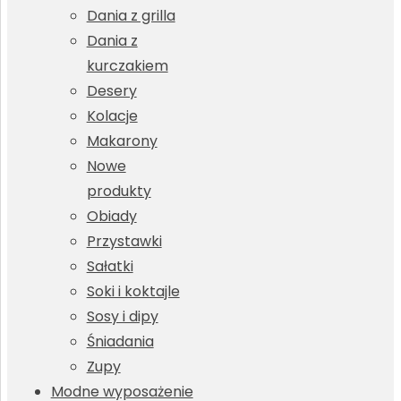
Dania z grilla
Dania z
kurczakiem
Desery
Kolacje
Makarony
Nowe
produkty
Obiady
Przystawki
Sałatki
Soki i koktajle
Sosy i dipy
Śniadania
Zupy
Modne wyposażenie