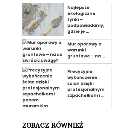
Najlepsze
ekologiczne
tynki –
podpowiadamy,
gdzie je …
Mur oporowy a
warunki
gruntowe – na …
Precyzyjne
wykończenie
ścian dzięki
profesjonalnym
szpachelkom i …
ZOBACZ RÓWNIEŻ