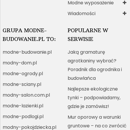
Modne wyposażenie
Wiadomości
GRUPA MODNE-
POPULARNE W
BUDOWANIE.PL TO:
SERWISIE
modne-budowanie.pl
Jaką gramaturę
agrotkaniny wybrać?
modny-dom.pl
Poradnik dla ogrodnika i
modne-ogrody.pl
budowlańca
modne-sciany.pl
Najlepsze ekologiczne
modny-salon.com.pl
tynki – podpowiadamy,
modne-lazienki.pl
gdzie je zamówisz!
modne-podlogi.pl
Mur oporowy a warunki
gruntowe – na co zwrócić
modny-pokojdziecka.pl