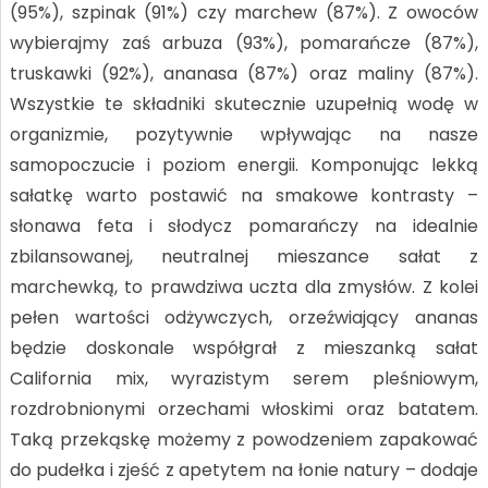
(95%), szpinak (91%) czy marchew (87%). Z owoców
wybierajmy zaś arbuza (93%), pomarańcze (87%),
truskawki (92%), ananasa (87%) oraz maliny (87%).
Wszystkie te składniki skutecznie uzupełnią wodę w
organizmie, pozytywnie wpływając na nasze
samopoczucie i poziom energii. Komponując lekką
sałatkę warto postawić na smakowe kontrasty –
słonawa feta i słodycz pomarańczy na idealnie
zbilansowanej, neutralnej mieszance sałat z
marchewką, to prawdziwa uczta dla zmysłów. Z kolei
pełen wartości odżywczych, orzeźwiający ananas
będzie doskonale współgrał z mieszanką sałat
California mix, wyrazistym serem pleśniowym,
rozdrobnionymi orzechami włoskimi oraz batatem.
Taką przekąskę możemy z powodzeniem zapakować
do pudełka i zjeść z apetytem na łonie natury – dodaje