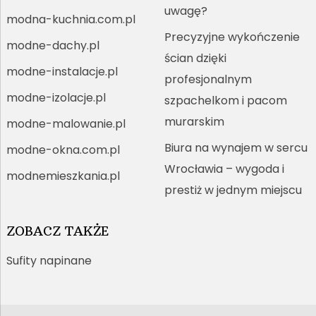
uwagę?
modna-kuchnia.com.pl
Precyzyjne wykończenie
modne-dachy.pl
ścian dzięki
modne-instalacje.pl
profesjonalnym
modne-izolacje.pl
szpachelkom i pacom
murarskim
modne-malowanie.pl
Biura na wynajem w sercu
modne-okna.com.pl
Wrocławia – wygoda i
modnemieszkania.pl
prestiż w jednym miejscu
ZOBACZ TAKŻE
Sufity napinane