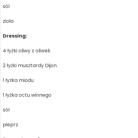
sól
zioła
Dressing:
4 łyżki oliwy z oliwek
2 łyżki musztardy Dijon
1 łyżka miodu
1 łyżka octu winnego
sól
pieprz