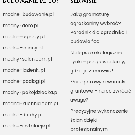
BUDOWANIE.PL TO:
SERWISIE
modne-budowanie.pl
Jaką gramaturę
agrotkaniny wybrać?
modny-dom.pl
Poradnik dla ogrodnika i
modne-ogrody.pl
budowlańca
modne-sciany.pl
Najlepsze ekologiczne
modny-salon.com.pl
tynki – podpowiadamy,
modne-lazienki.pl
gdzie je zamówisz!
modne-podlogi.pl
Mur oporowy a warunki
gruntowe – na co zwrócić
modny-pokojdziecka.pl
uwagę?
modna-kuchnia.com.pl
Precyzyjne wykończenie
modne-dachy.pl
ścian dzięki
modne-instalacje.pl
profesjonalnym