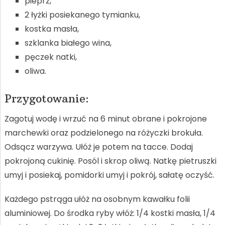
pieprz,
2 łyżki posiekanego tymianku,
kostka masła,
szklanka białego wina,
pęczek natki,
oliwa.
Przygotowanie:
Zagotuj wodę i wrzuć na 6 minut obrane i pokrojone
marchewki oraz podzielonego na różyczki brokuła.
Odsącz warzywa. Ułóż je potem na tacce. Dodaj
pokrojoną cukinię. Posól i skrop oliwą. Natkę pietruszki
umyj i posiekaj, pomidorki umyj i pokrój, sałatę oczyść.
Każdego pstrąga ułóż na osobnym kawałku folii
aluminiowej. Do środka ryby włóż: 1/4 kostki masła, 1/4