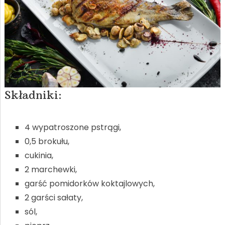
Składniki:
4 wypatroszone pstrągi,
0,5 brokułu,
cukinia,
2 marchewki,
garść pomidorków koktajlowych,
2 garści sałaty,
sól,