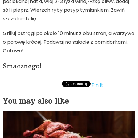
posiekanej natki, wlej 2-3 łyżki wina, łyżkę oliwy, dodaj
sól i pieprz. Wierzch ryby posyp tymiankiem. Zawiń
szczelnie folię.
Grilluj pstrągi po około 10 minut z obu stron, a warzywa
o połowę krócej. Podawaj na sałacie z pomidorkami.
Gotowe!
Smacznego!
Pin It
You may also like