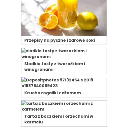
Przepisy na pyszne i zdrowe soki
Słodkie tosty z twarożkiem i
winogronami
Kruche rogaliki z dżemem…
Tarta z boczkiem i orzechami w
karmelu