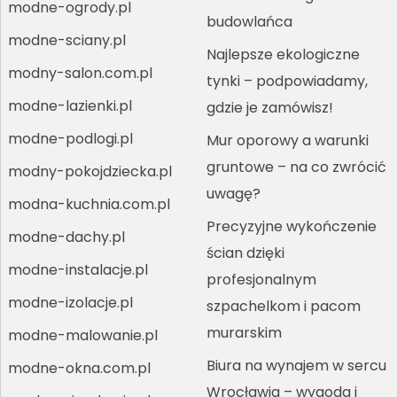
modne-ogrody.pl
budowlańca
modne-sciany.pl
Najlepsze ekologiczne
modny-salon.com.pl
tynki – podpowiadamy,
modne-lazienki.pl
gdzie je zamówisz!
modne-podlogi.pl
Mur oporowy a warunki
gruntowe – na co zwrócić
modny-pokojdziecka.pl
uwagę?
modna-kuchnia.com.pl
Precyzyjne wykończenie
modne-dachy.pl
ścian dzięki
modne-instalacje.pl
profesjonalnym
modne-izolacje.pl
szpachelkom i pacom
murarskim
modne-malowanie.pl
Biura na wynajem w sercu
modne-okna.com.pl
Wrocławia – wygoda i