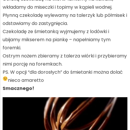
wkładamy do miseczki i topimy w kąpieli wodnej.
Płynną czekoladę wylewamy na talerzyk lub półmisek i
odstawiamy do zastygnięcia.
Czekoladę ze śmietanką wyjmujemy z lodówki i
ubijamy mikserem na piankę – napełniamy tym
foremki.
Ostrym nożem zbieramy z talerza wiórki i przybieramy
nimi porcję na foremkach.
PS. W opcji “dla dorosłych” do śmietanki można dolać
nieco amaretto
Smacznego!