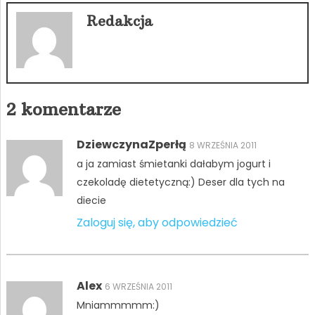
Redakcja
2 komentarze
DziewczynaZperłą
8 WRZEŚNIA 2011
a ja zamiast śmietanki dałabym jogurt i
czekoladę dietetyczną:) Deser dla tych na
diecie
Zaloguj się, aby odpowiedzieć
Alex
6 WRZEŚNIA 2011
Mniammmmm:)