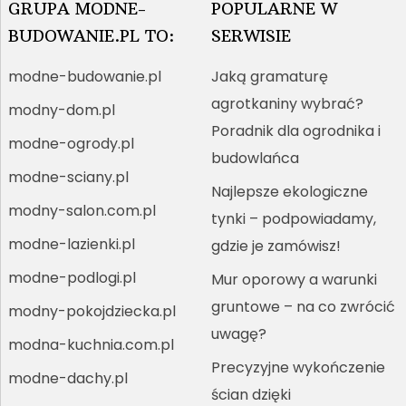
GRUPA MODNE-
POPULARNE W
BUDOWANIE.PL TO:
SERWISIE
modne-budowanie.pl
Jaką gramaturę
agrotkaniny wybrać?
modny-dom.pl
Poradnik dla ogrodnika i
modne-ogrody.pl
budowlańca
modne-sciany.pl
Najlepsze ekologiczne
modny-salon.com.pl
tynki – podpowiadamy,
modne-lazienki.pl
gdzie je zamówisz!
modne-podlogi.pl
Mur oporowy a warunki
gruntowe – na co zwrócić
modny-pokojdziecka.pl
uwagę?
modna-kuchnia.com.pl
Precyzyjne wykończenie
modne-dachy.pl
ścian dzięki