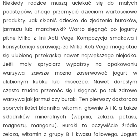
Niekiedy rodzice muszą uciekać się do małych
podstępów, chcąc przemycić dzieciom wartościowe
produkty. Jak skłonić dziecko do zjedzenia buraków,
jarmużu lub marchewki? Warto sięgnąć po jogurty
pitne Milko z linii Acti Vege. Kompozycja smakowa i
konsystencja sprawiają, że Milko Acti Vege mogą stać
się ulubioną przekąską nawet największego niejadka.
Jeśli mały spryciarz wypatrzy na opakowaniu
warzywa, zawsze można zaserwować jogurt w
ulubionym kubku lub miseczce. Nawet dorosłym
często trudno przemóc się i sięgnąć po tak zdrowe
warzywa jak jarmuż czy buraki. Ten pierwszy dostarcza
sporych ilości błonnika, witamin, głównie A i K, a także
składników mineralnych (wapnia, żelaza, potasu,
magnezu, manganu). Buraki to oczywiście źródło
żelaza, witamin z grupy B i kwasu foliowego. Jogurt