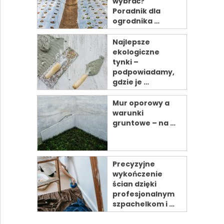
wybrać?
Poradnik dla
ogrodnika …
Najlepsze
ekologiczne
tynki –
podpowiadamy,
gdzie je …
Mur oporowy a
warunki
gruntowe – na …
Precyzyjne
wykończenie
ścian dzięki
profesjonalnym
szpachelkom i …