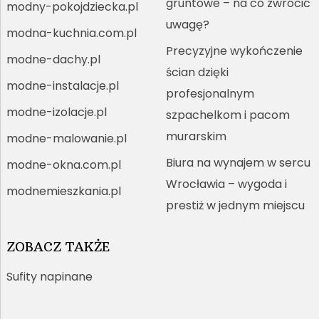
gruntowe – na co zwrócić
modny-pokojdziecka.pl
uwagę?
modna-kuchnia.com.pl
Precyzyjne wykończenie
modne-dachy.pl
ścian dzięki
modne-instalacje.pl
profesjonalnym
modne-izolacje.pl
szpachelkom i pacom
murarskim
modne-malowanie.pl
Biura na wynajem w sercu
modne-okna.com.pl
Wrocławia – wygoda i
modnemieszkania.pl
prestiż w jednym miejscu
ZOBACZ TAKŻE
Sufity napinane