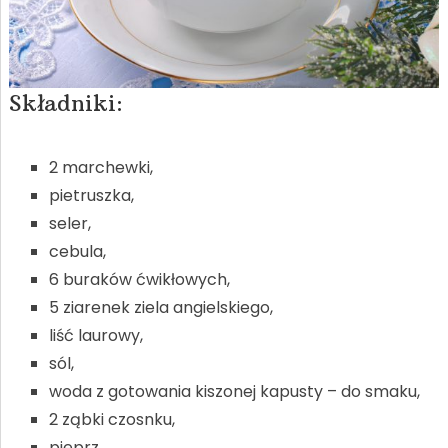
Składniki:
2 marchewki,
pietruszka,
seler,
cebula,
6 buraków ćwikłowych,
5 ziarenek ziela angielskiego,
liść laurowy,
sól,
woda z gotowania kiszonej kapusty – do smaku,
2 ząbki czosnku,
pieprz,