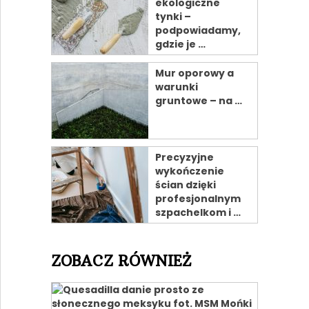
ekologiczne
tynki –
podpowiadamy,
gdzie je …
Mur oporowy a
warunki
gruntowe – na …
Precyzyjne
wykończenie
ścian dzięki
profesjonalnym
szpachelkom i …
ZOBACZ RÓWNIEŻ