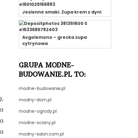
Jesienne smaki. Zupa krem z dyni
Avgolemono – grecka zupa
cytrynowa
GRUPA MODNE-
BUDOWANIE.PL TO:
modne-budowanie.pl
ę,
modny-dom.pl
ka
modne-ogrody.pl
na
modne-sciany.pl
na
modny-salon.com.pl