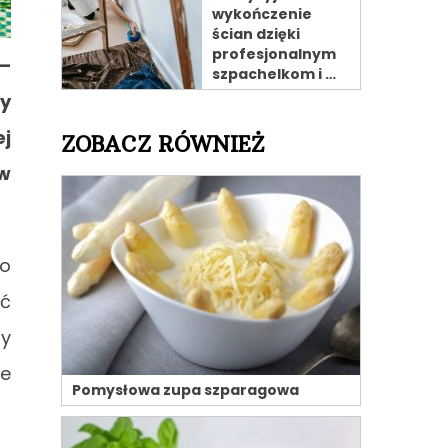
wykończenie
ścian dzięki
profesjonalnym
 –
szpachelkom i …
ły
j
ZOBACZ RÓWNIEŻ
aw
ko
źć
py
ne
Pomysłowa zupa szparagowa