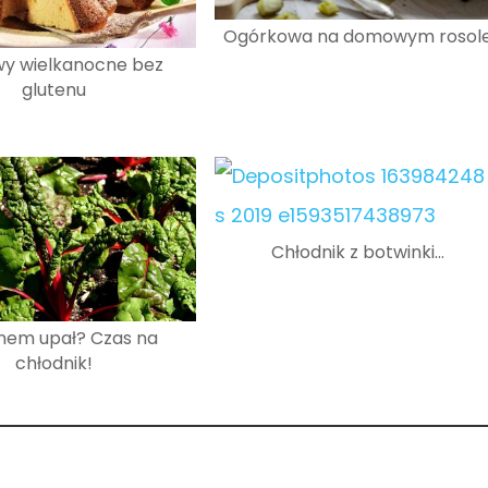
Ogórkowa na domowym rosol
wy wielkanocne bez
glutenu
Chłodnik z botwinki…
nem upał? Czas na
chłodnik!