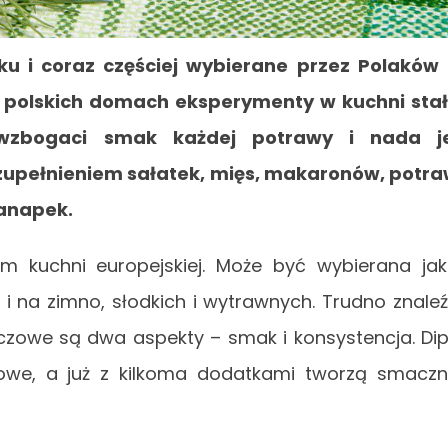
u i coraz częściej wybierane przez Polaków
W polskich domach eksperymenty w kuchni sta
 wzbogaci smak każdej potrawy i nada je
zupełnieniem sałatek, mięs, makaronów, potr
kanapek.
m kuchni europejskiej. Może być wybierana ja
i na zimno, słodkich i wytrawnych. Trudno znale
uczowe są dwa aspekty – smak i konsystencja. Di
mowe, a już z kilkoma dodatkami tworzą smacz