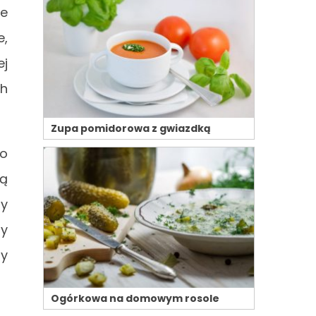
me
e,
ej
ch
Zupa pomidorowa z gwiazdką
po
ką
my
dy
hy
Ogórkowa na domowym rosole