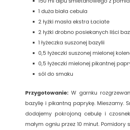
150 ml dipu śmietanowego z pomidor
1 duża biała cebula
2 łyżki masła ekstra Łaciate
2 łyżki drobno posiekanych liści bazy
1 łyżeczka suszonej bazylii
0,5 łyżeczki suszonej mielonej kole
0,5 łyżeczki mielonej pikantnej papr
sól do smaku
Przygotowanie:
W garnku rozgrzewam
bazylię i pikantną paprykę. Mieszamy
dodajemy pokrojoną cebulę i czosne
małym ogniu przez 10 minut. Pomidory 