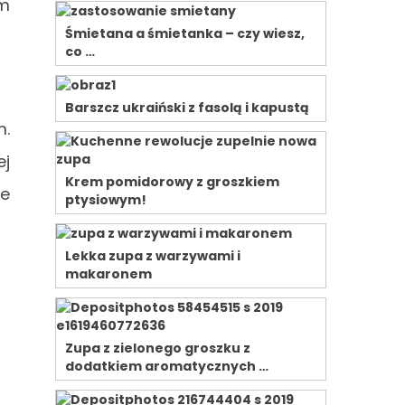
em
Śmietana a śmietanka – czy wiesz,
co …
Barszcz ukraiński z fasolą i kapustą
m.
ej
Krem pomidorowy z groszkiem
me
ptysiowym!
Lekka zupa z warzywami i
makaronem
Zupa z zielonego groszku z
dodatkiem aromatycznych …