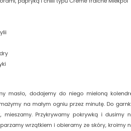
ami, papryką i chilli typu Creme fraiche Mlekpol
lii
ndry
yki
y masło, dodajemy do niego mieloną kolendr
. Smażymy na małym ogniu przez minutę. Do garn
k, mieszamy. Przykrywamy pokrywką i dusimy 
sparzamy wrzątkiem i obieramy ze skóry, kroimy 