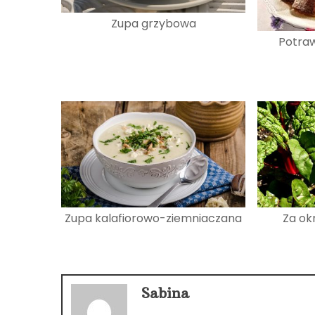
Zupa grzybowa
Potra
Zupa kalafiorowo-ziemniaczana
Za ok
Sabina