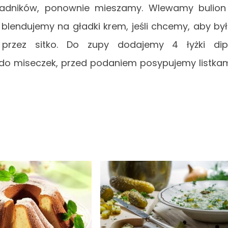
ładników, ponownie mieszamy. Wlewamy bulion
blendujemy na gładki krem, jeśli chcemy, aby by
ą przez sitko. Do zupy dodajemy 4 łyżki di
o miseczek, przed podaniem posypujemy listka