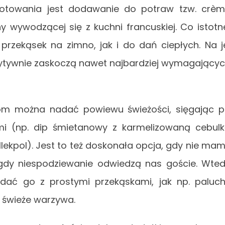
towania jest dodawanie do potraw tzw. crè
ny wywodzącej się z kuchni francuskiej. Co istotn
zekąsek na zimno, jak i do dań ciepłych. Na j
zytywnie zaskoczą nawet najbardziej wymagający
m można nadać powiewu świeżości, sięgając 
i (np. dip śmietanowy z karmelizowaną cebul
lekpol). Jest to też doskonała opcja, gdy nie ma
gdy niespodziewanie odwiedzą nas goście. Wte
dać go z prostymi przekąskami, jak np. paluc
ki świeże warzywa.