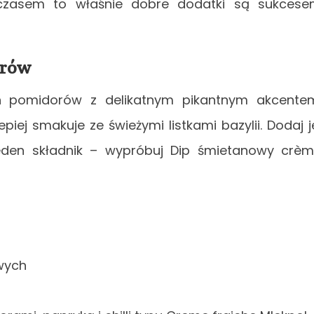
 czasem to właśnie dobre dodatki są sukces
orów
 pomidorów z delikatnym pikantnym akcente
epiej smakuje ze świeżymi listkami bazylii. Dodaj j
eden składnik – wypróbuj Dip śmietanowy crè
wych