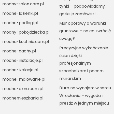
modny-salon.com.pl
tynki – podpowiadamy,
modne-lazienki.pl
gdzie je zamówisz!
modne-podlogi.pl
Mur oporowy a warunki
gruntowe – na co zwrócić
modny-pokojdziecka.pl
uwagę?
modna-kuchnia.com.pl
Precyzyjne wykończenie
modne-dachy.pl
ścian dzięki
modne-instalacje.pl
profesjonalnym
modne-izolacje.pl
szpachelkom i pacom
murarskim
modne-malowanie.pl
Biura na wynajem w sercu
modne-okna.com.pl
Wrocławia – wygoda i
modnemieszkania.pl
prestiż w jednym miejscu