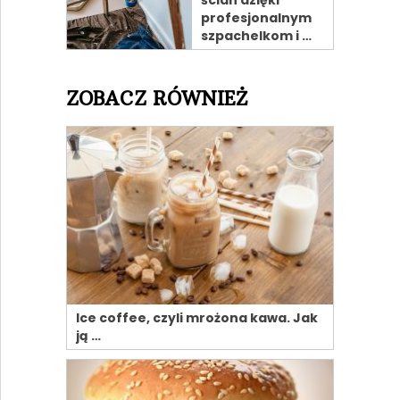
profesjonalnym
szpachelkom i …
ZOBACZ RÓWNIEŻ
Ice coffee, czyli mrożona kawa. Jak
ją …