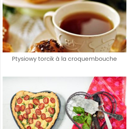
Ptysiowy torcik à la croquembouche