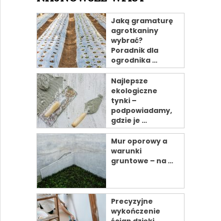
Jaką gramaturę
agrotkaniny
wybrać?
Poradnik dla
ogrodnika …
Najlepsze
ekologiczne
tynki –
podpowiadamy,
gdzie je …
Mur oporowy a
warunki
gruntowe – na …
Precyzyjne
wykończenie
ścian dzięki