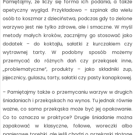
Pamiętajmy, że liczy się forma ich podania, a także
apetyczny wygląd. Przykładowo – szpinak dla wielu
osób to koszmar z dzieciństwa, podczas gdy to zielone
warzywo jest nie tylko zdrowe, ale i smaczne. W myśl
metody małych kroków, zacznijmy go stosować jako
dodatek – do koktajlu, sałatki z kurczakiem czy
wytrawnej tarty. W podobny sposób możemy
przemycać do różnych dań czy przekąsek inne,
„problematyczne”, produkty – jako składniki zup,
jajecznicy, gulaszu, tarty, sałatki czy pasty kanapkowej.
– Pamiętajmy także o przemycaniu warzyw w drugich
śniadaniach i przekąskach na wynos. Tu jednak równie
ważne, co sama przekąska może być jej opakowanie.
Co to oznacza w praktyce? Drugie śniadanie można
zapakować w klasyczne, foliowe, woreczki albo
papierowe torebki, ale jeśli chodzi o przekąski złożone