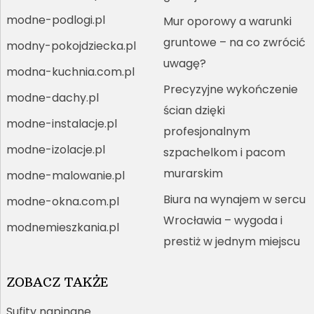
modne-podlogi.pl
Mur oporowy a warunki
gruntowe – na co zwrócić
modny-pokojdziecka.pl
uwagę?
modna-kuchnia.com.pl
Precyzyjne wykończenie
modne-dachy.pl
ścian dzięki
modne-instalacje.pl
profesjonalnym
modne-izolacje.pl
szpachelkom i pacom
murarskim
modne-malowanie.pl
Biura na wynajem w sercu
modne-okna.com.pl
Wrocławia – wygoda i
modnemieszkania.pl
prestiż w jednym miejscu
ZOBACZ TAKŻE
Sufity napinane