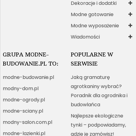
Dekoracje i dodatki
Modne gotowanie
Modne wyposażenie
Wiadomości
GRUPA MODNE-
POPULARNE W
BUDOWANIE.PL TO:
SERWISIE
modne-budowanie.pl
Jaką gramaturę
agrotkaniny wybrać?
modny-dom.pl
Poradnik dla ogrodnika i
modne-ogrody.pl
budowlańca
modne-sciany.pl
Najlepsze ekologiczne
modny-salon.com.pl
tynki – podpowiadamy,
modne-lazienki.pl
gdzie je zamówisz!