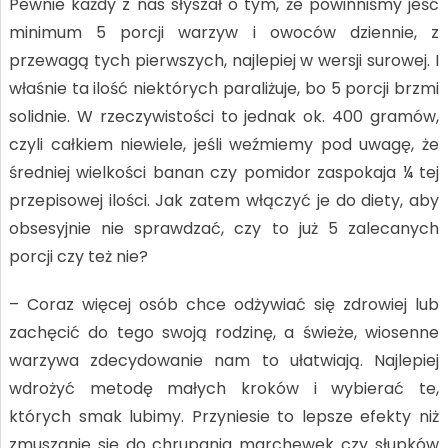
Pewnie każdy z nas słyszał o tym, że powinniśmy jeść
minimum 5 porcji warzyw i owoców dziennie, z
przewagą tych pierwszych, najlepiej w wersji surowej. I
właśnie ta ilość niektórych paraliżuje, bo 5 porcji brzmi
solidnie. W rzeczywistości to jednak ok. 400 gramów,
czyli całkiem niewiele, jeśli weźmiemy pod uwagę, że
średniej wielkości banan czy pomidor zaspokaja ¼ tej
przepisowej ilości. Jak zatem włączyć je do diety, aby
obsesyjnie nie sprawdzać, czy to już 5 zalecanych
porcji czy też nie?
– Coraz więcej osób chce odżywiać się zdrowiej lub
zachęcić do tego swoją rodzinę, a świeże, wiosenne
warzywa zdecydowanie nam to ułatwiają. Najlepiej
wdrożyć metodę małych kroków i wybierać te,
których smak lubimy. Przyniesie to lepsze efekty niż
zmuszanie się do chrupania marchewek czy słupków