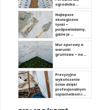
ogrodnika …
Najlepsze
ekologiczne
tynki –
podpowiadamy,
gdzie je …
Mur oporowy a
warunki
gruntowe – na …
Precyzyjne
wykończenie
ścian dzięki
profesjonalnym
szpachelkom i …