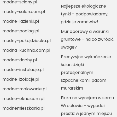
modne-sciany.pl
Najlepsze ekologiczne
modny-salon.com.pl
tynki – podpowiadamy,
modne-lazienki.pl
gdzie je zamówisz!
modne-podlogi.pl
Mur oporowy a warunki
gruntowe – na co zwrócić
modny-pokojdziecka.pl
uwagę?
modna-kuchnia.com.pl
Precyzyjne wykończenie
modne-dachy.pl
ścian dzięki
modne-instalacje.pl
profesjonalnym
modne-izolacje.pl
szpachelkom i pacom
murarskim
modne-malowanie.pl
Biura na wynajem w sercu
modne-okna.com.pl
Wrocławia – wygoda i
modnemieszkania.pl
prestiż w jednym miejscu