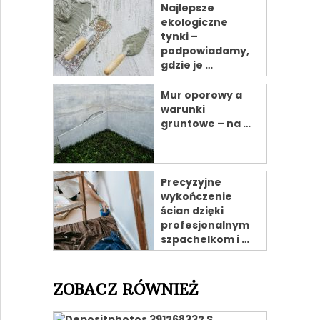
Najlepsze
ekologiczne
tynki –
podpowiadamy,
gdzie je …
Mur oporowy a
warunki
gruntowe – na …
Precyzyjne
wykończenie
ścian dzięki
profesjonalnym
szpachelkom i …
ZOBACZ RÓWNIEŻ